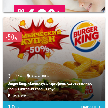
-50
%
19:12:33
Купили:
10126
Burger King: «Стейкхаус», картофель «Деревенский»,
порция луковых колец + соус
Екатеринбург
10
ПОДРОБНЕЕ