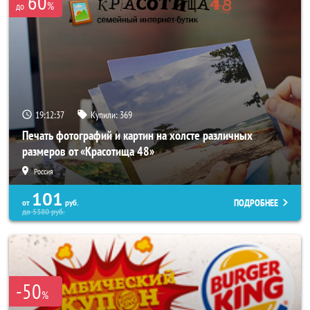
60
%
до
19:12:33
Купили:
369
Печать фотографий и картин на холсте различных
размеров от «Красотища 48»
Россия
101
ПОДРОБНЕЕ
от
руб.
до
5380
руб.
-50
%