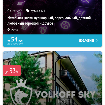
19:12:33
Купили:
424
Натальная карта, кулинарный, персональный, детский,
любовный гороскоп и другое
Россия
54
ПОДРОБНЕЕ
от
руб.
до
13990
руб.
33
%
до