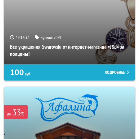
19:12:33
Купили:
7089
Все украшения Swarovski от интернет-магазина «J&J» за
полцены!
100
ПОДРОБНЕЕ
руб.
33
%
до