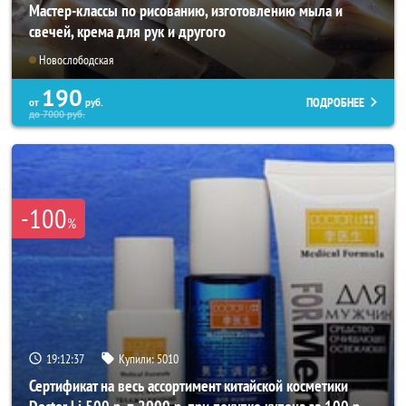
Мастер-классы по рисованию, изготовлению мыла и
свечей, крема для рук и другого
Новослободская
190
ПОДРОБНЕЕ
от
руб.
до
7000
руб.
-100
%
19:12:33
Купили:
5010
Сертификат на весь ассортимент китайской косметики