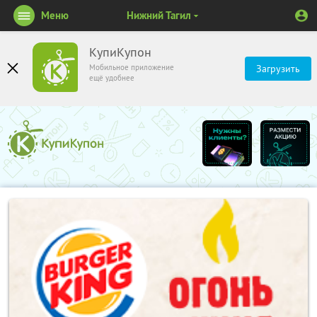
Меню
Нижний Тагил
КупиКупон
Мобильное приложение
Загрузить
ещё удобнее