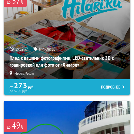
37
%
до
19:12:33
Купили:
10
Плед с вашими фотографиями, LED-светильник 3D с
гравировкой или фото от «Хилари»
Москва, Россия
273
ПОДРОБНЕЕ
от
руб.
до
5790
руб.
49
%
до