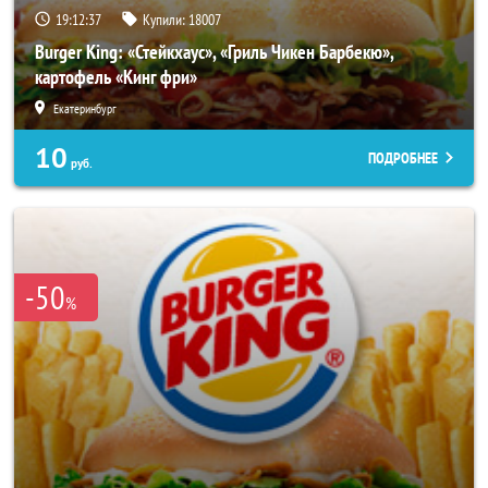
19:12:33
Купили:
18007
Burger King: «Стейкхаус», «Гриль Чикен Барбекю»,
картофель «Кинг фри»
Екатеринбург
10
ПОДРОБНЕЕ
руб.
-50
%