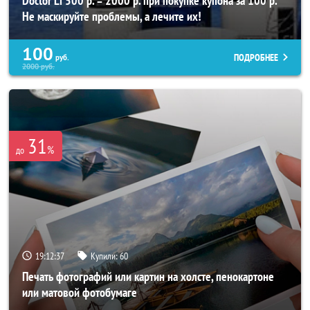
Doctor Li 500 р. = 2000 р. при покупке купона за 100 р.
Не маскируйте проблемы, а лечите их!
100
ПОДРОБНЕЕ
руб.
2000
руб.
31
%
до
19:12:33
Купили:
60
Печать фотографий или картин на холсте, пенокартоне
или матовой фотобумаге