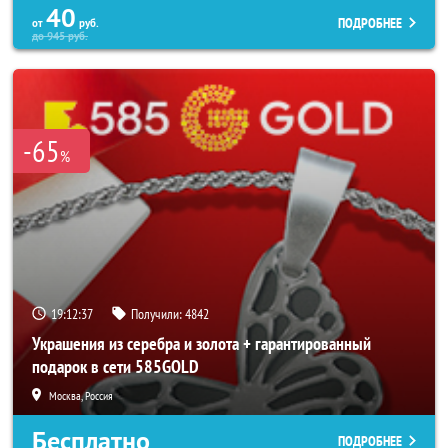
40
ПОДРОБНЕЕ
от
руб.
до
945
руб.
-65
%
19:12:33
Получили:
4842
Украшения из серебра и золота + гарантированный
подарок в сети 585GOLD
Москва, Россия
Бесплатно
ПОДРОБНЕЕ