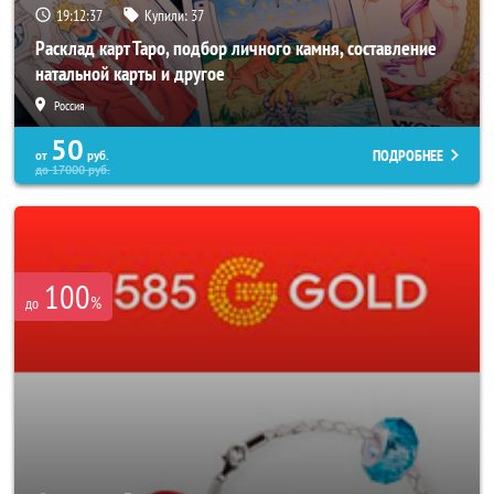
19:12:33
Купили:
37
Расклад карт Таро, подбор личного камня, составление
натальной карты и другое
Россия
50
ПОДРОБНЕЕ
от
руб.
до
17000
руб.
100
%
до