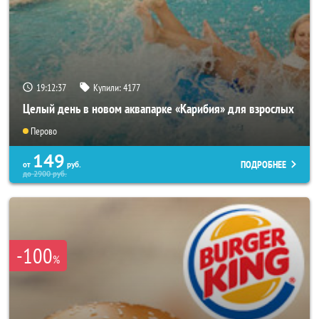
19:12:33
Купили:
4177
Целый день в новом аквапарке «Карибия» для взрослых
Перово
149
ПОДРОБНЕЕ
от
руб.
до
2900
руб.
-100
%