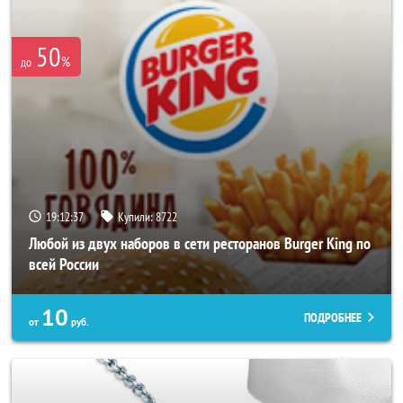
50
%
до
19:12:33
Купили:
8722
Любой из двух наборов в сети ресторанов Burger King по
всей России
10
ПОДРОБНЕЕ
от
руб.