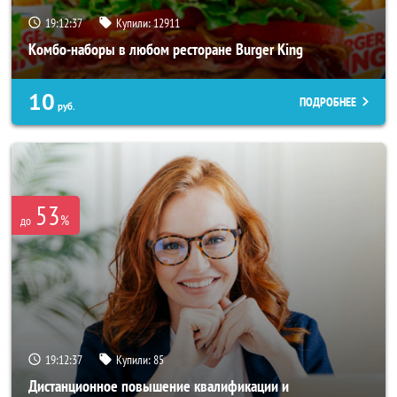
19:12:33
Купили:
12911
Комбо-наборы в любом ресторане Burger King
10
ПОДРОБНЕЕ
руб.
53
%
до
19:12:33
Купили:
85
Дистанционное повышение квалификации и