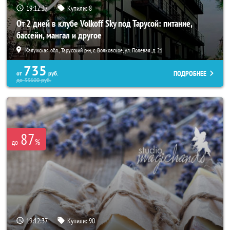
19:12:33
Купили:
8
От 2 дней в клубе Volkoff Sky под Тарусой: питание,
бассейн, мангал и другое
Калужская обл., Тарусский р-н, с. Волковское, ул. Полевая, д. 21
735
ПОДРОБНЕЕ
от
руб.
до
33600
руб.
87
%
до
19:12:33
Купили:
90