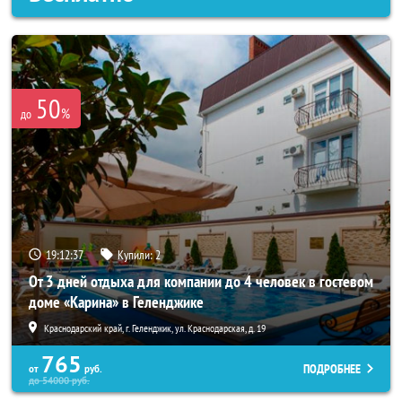
50
%
до
19:12:33
Купили:
2
От 3 дней отдыха для компании до 4 человек в гостевом
доме «Карина» в Геленджике
Краснодарский край, г. Геленджик, ул. Краснодарская, д. 19
765
ПОДРОБНЕЕ
от
руб.
до
54000
руб.