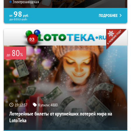
Электрозаводская
98
ПОДРОБНЕЕ
от
руб.
до
8352
руб.
80
%
до
19:12:33
Купили:
4880
Лотерейные билеты от крупнейших лотерей мира на
LotoTeka