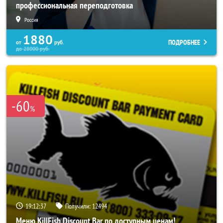
профессиональная переподготовка
Россия
1880
ПОДРОБНЕЕ
от
руб.
до
28000
руб.
-60
%
19:12:33
Получили:
12494
Меню KillFish Discount Bar по доступным ценам!