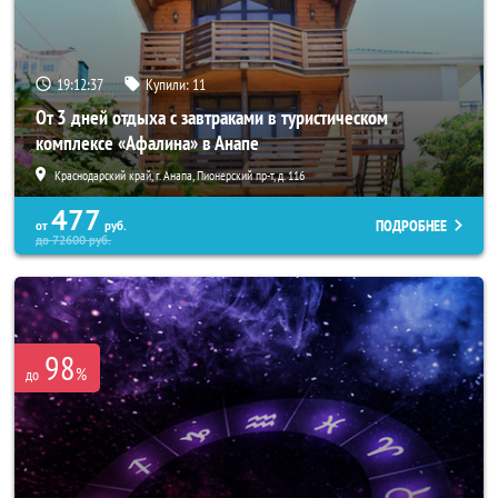
19:12:33
Купили:
11
От 3 дней отдыха с завтраками в туристическом
комплексе «Афалина» в Анапе
Краснодарский край, г. Анапа, Пионерский пр-т, д. 116
477
ПОДРОБНЕЕ
от
руб.
до
72600
руб.
98
%
до