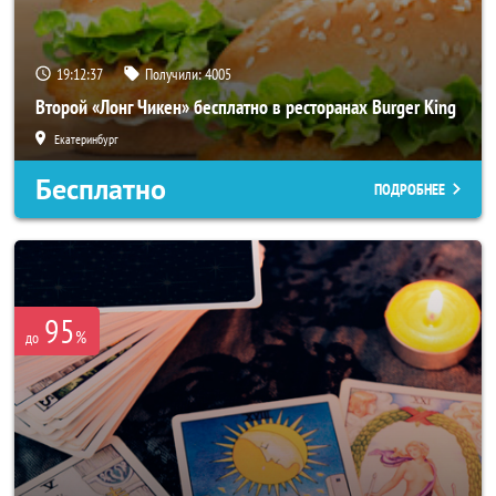
19:12:33
Получили:
4005
Второй «Лонг Чикен» бесплатно в ресторанах Burger King
Екатеринбург
Бесплатно
ПОДРОБНЕЕ
95
%
до