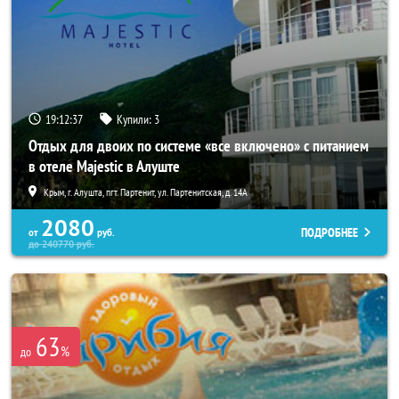
19:12:33
Купили:
3
Отдых для двоих по системе «все включено» с питанием
в отеле Majestic в Алуште
Крым, г. Алушта, пгт. Партенит, ул. Партенитская, д. 14А
2080
ПОДРОБНЕЕ
от
руб.
до
240770
руб.
63
%
до