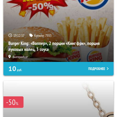
19:12:33
Купили:
7553
Burger King: «Воппер», 2 порции «Кинг фри», порция
луковых колец, 3 соуса
Екатеринбург
10
ПОДРОБНЕЕ
руб.
-50
%