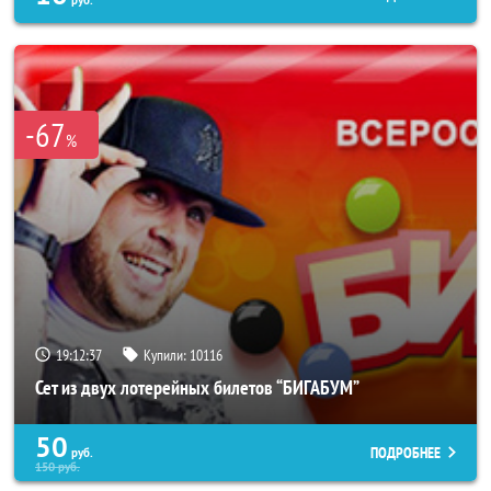
руб.
-67
%
19:12:33
Купили:
10116
Сет из двух лотерейных билетов “БИГАБУМ”
50
ПОДРОБНЕЕ
руб.
150
руб.