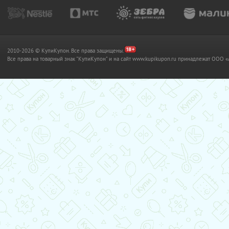
2010-2026 © КупиКупон. Все права защищены.
Все права на товарный знак "КупиКупон" и на сайт www.kupikupon.ru принадлежат OO