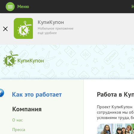
Меню
Н
КупиКупон
Мобильное приложение
ещё удобнее
Как это работает
Работа в Ку
Проект КупиКупон 
Компания
сотрудников мы об
условиями труда, б
О нас
Пресса