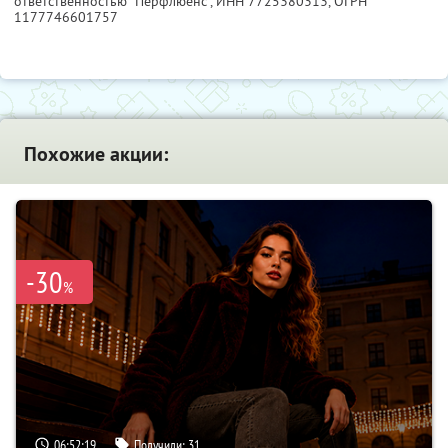
ответственностью "Перфлюенс",
ИНН 7725380313
, ОГРН
1177746601757
Похожие акции:
-30
%
06:52:18
Получили:
31