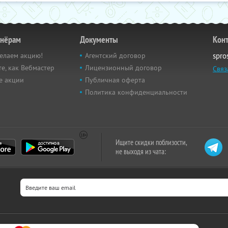
тнёрам
Документы
Кон
елаем акцию!
Агентский договор
spro
е, как Вебмастер
Лицензионный договор
Связ
е акции
Публичная оферта
Политика конфиденциальности
Ищите скидки поблизости,
не выходя из чата: