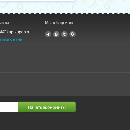
такты
Мы в Соцсетях
si@kupikupon.ru
аться с нами