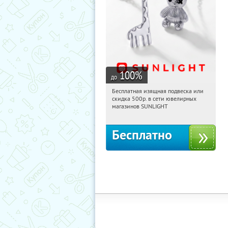
100
%
до
Бесплатная изящная подвеска или
13:36:31
Получили:
73
скидка 500р. в сети ювелирных
Россия
магазинов SUNLIGHT
Бесплатно