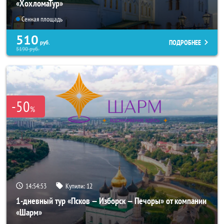
«ХохломаТур»
Сенная площадь
510
ПОДРОБНЕЕ
руб.
5190
руб.
-50
%
14:54:53
Купили:
12
1-дневный тур «Псков — Изборск — Печоры» от компании
«Шарм»