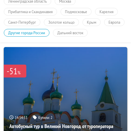
Ленинградская область
Москва
Прибалтика и Скандинавия
Подмосковье
Карелия
Санкт-Петербург
Золотое кольцо
Крым
Европа
Другие города России
Дальний восток
-51
%
14:54:53
Купили:
2
Автобусный тур в Великий Новгород от туроператора