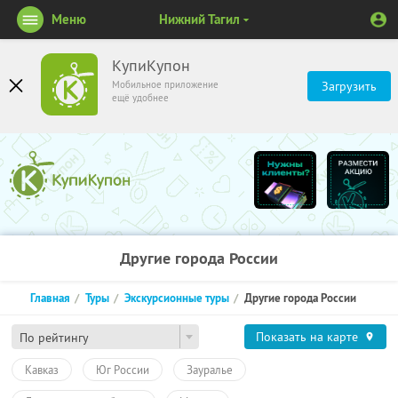
Меню
Нижний Тагил
КупиКупон
Мобильное приложение
Загрузить
ещё удобнее
Другие города России
Главная
Туры
Экскурсионные туры
Другие города России
Показать на карте
По рейтингу
Кавказ
Юг России
Зауралье