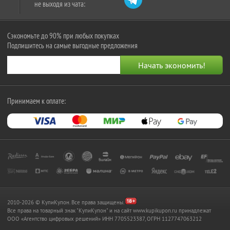
не выходя из чата:
Сэкономьте до 90% при любых покупках
Подпишитесь на самые выгодные предложения
Принимаем к оплате:
2010-2026 © КупиКупон. Все права защищены.
Все права на товарный знак "КупиКупон" и на сайт www.kupikupon.ru принадлежат
OOO «Агентство цифровых решений» ИНН 7705523387, ОГРН 1127747063212