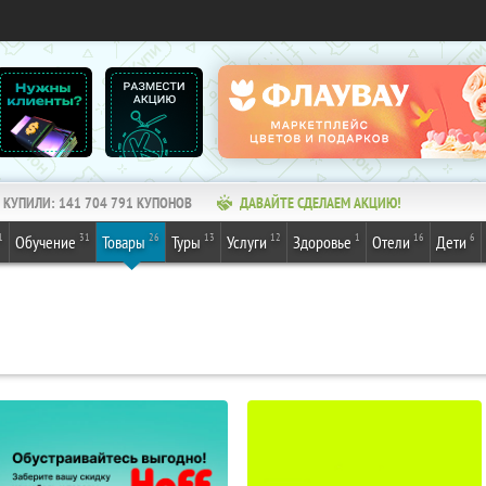
КУПИЛИ:
141 704 791
КУПОНОВ
ДАВАЙТЕ СДЕЛАЕМ АКЦИЮ!
1
31
26
13
12
1
16
6
Обучение
Товары
Туры
Услуги
Здоровье
Отели
Дети