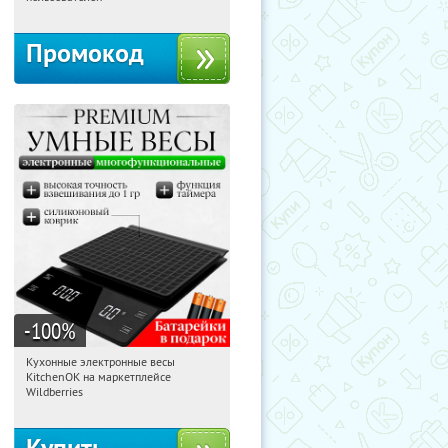
Промокод
-100
%
Кухонные электронные весы
05:36:29
Получили:
435
KitchenOK на маркетплейсе
Россия
Wildberries