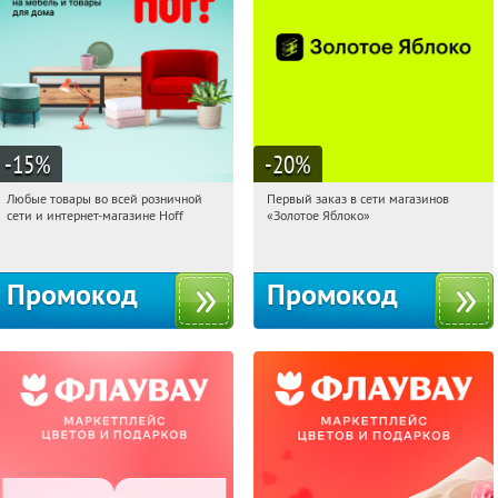
-15
%
-20
%
Любые товары во всей розничной
Первый заказ в сети магазинов
05:36:29
Получили:
83
05:36:29
Получи первым!
сети и интернет-магазине Hoff
«Золотое Яблоко»
Москва, 1-й Волоколамский проезд,
Россия
10с1
Промокод
Промокод