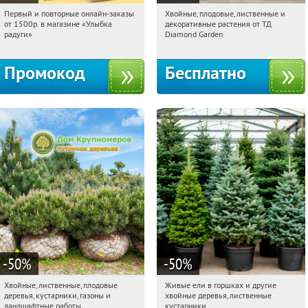
Первый и повторные онлайн-заказы
Хвойные, плодовые, лиственные и
05:36:29
Получили:
1
05:36:29
Получили:
15
от 1500р. в магазине «Улыбка
декоративные растения от ТД
Выставочная
Угрешская
Россия
радуги»
Diamond Garden
Промокод
Бесплатно
-50
%
-50
%
Хвойные, лиственные, плодовые
Живые ели в горшках и другие
05:36:29
Получили:
15
05:36:29
Получили:
53
деревья, кустарники, газоны и
хвойные деревья, лиственные
Павелецкая
Угрешская
Московская обл., г. Химки,
ландшафтные работы
кустарники