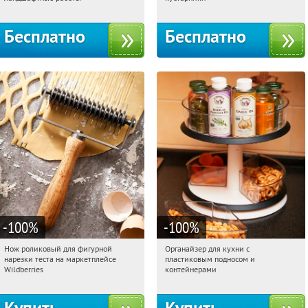
территориальное управление
Кутузовское
Бесплатно
Бесплатно
-100
%
-100
%
Нож роликовый для фигурной
Органайзер для кухни с
05:36:29
Получили:
266
05:36:29
Получили:
312
нарезки теста на маркетплейсе
пластиковым подносом и
Россия
Россия
Wildberries
контейнерами