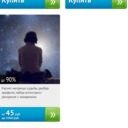
Купить
Купить
90
%
до
Расчет матрицы судьбы, разбор
05:36:29
Купили:
29
профиля, набор антистресс-
Россия
раскрасок с мандалами
45
от
руб.
до
3900
руб.