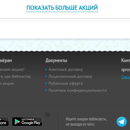
ПОКАЗАТЬ БОЛЬШЕ АКЦИЙ
тнёрам
Документы
Кон
елаем акцию!
Агентский договор
spro
е, как Вебмастер
Лицензионный договор
Связ
е акции
Публичная оферта
Политика конфиденциальности
Ищите скидки поблизости,
не выходя из чата: