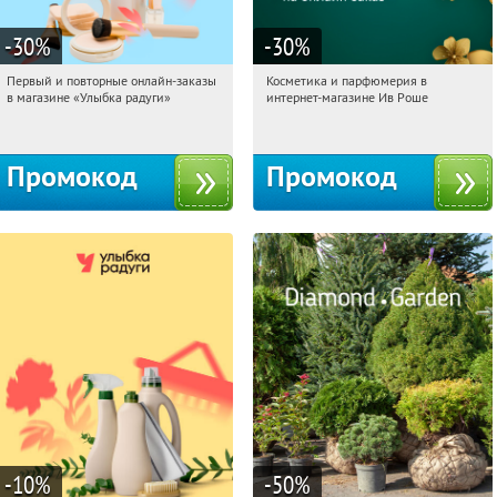
-30
%
-30
%
Первый и повторные онлайн-заказы
Косметика и парфюмерия в
05:36:29
Получили:
2
05:36:29
Получили:
2
в магазине «Улыбка радуги»
интернет-магазине Ив Роше
Россия
Россия
Промокод
Промокод
-10
%
-50
%