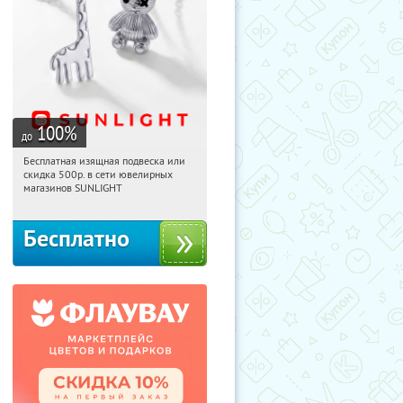
100
%
до
Бесплатная изящная подвеска или
05:36:29
Получили:
74
скидка 500р. в сети ювелирных
Россия
магазинов SUNLIGHT
Бесплатно