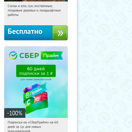
Сосны и ели, туи, лиственные,
05:36:29
Получили:
31
плодовые деревья и ландшафтные
Московская обл., г. Химки,
работы
территориальное управление
Кутузовское
Бесплатно
-100
%
Подписка на «СберПрайм» на 60
05:36:29
Получили:
10
дней за 1р. для новых
Россия
пользователей