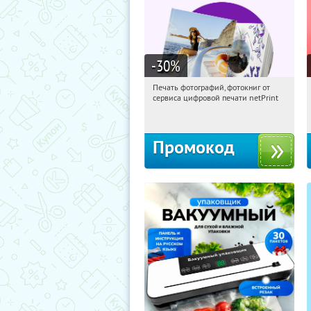
-30
%
Печать фотографий, фотокниг от
05:36:29
Получили:
4
сервиса цифровой печати netPrint
Россия
Промокод