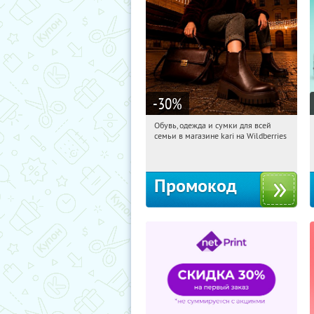
-30
%
Обувь, одежда и сумки для всей
05:36:29
Получили:
32
семьи в магазине kari на Wildberries
Россия
Промокод