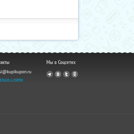
такты
Мы в Соцсетях
si@kupikupon.ru
аться с нами