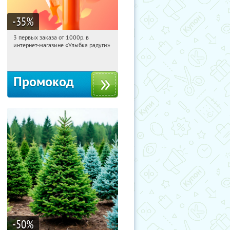
-35
%
3 первых заказа от 1000р. в
05:36:29
Получили:
12
интернет-магазине «Улыбка радуги»
Россия
Промокод
-50
%