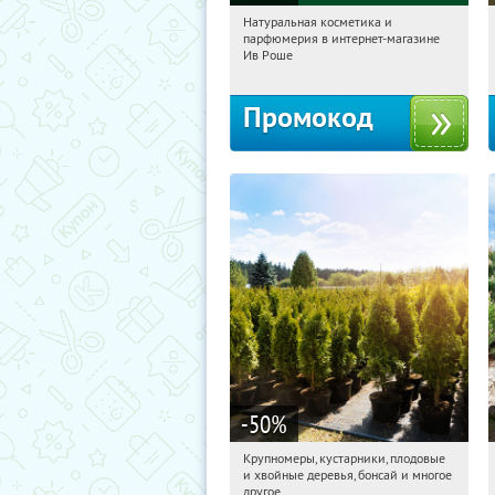
Натуральная косметика и
05:36:29
Получили:
1
парфюмерия в интернет-магазине
Россия
Ив Роше
Промокод
-50
%
Крупномеры, кустарники, плодовые
05:36:29
Получили:
28
и хвойные деревья, бонсай и многое
Москва, Рябиновая улица, 17
другое