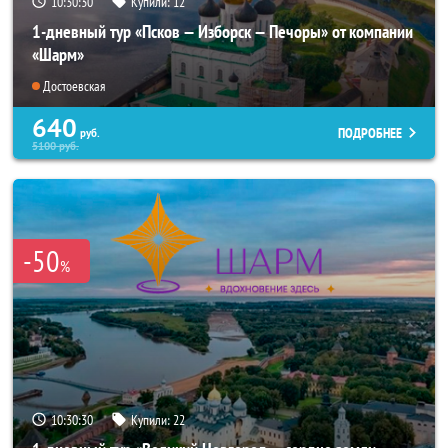
10:30:29
Купили:
12
1-дневный тур «Псков — Изборск — Печоры» от компании
«Шарм»
Достоевская
640
ПОДРОБНЕЕ
руб.
5100
руб.
-50
%
10:30:29
Купили:
22