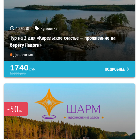
10:30:29
Купили:
39
Тур на 2 дня «Карельское счастье — проживание на
берегу Ладоги»
Достоевская
1740
ПОДРОБНЕЕ
руб.
13900
руб.
-50
%