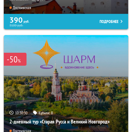
Достоевская
390
ПОДРОБНЕЕ
руб.
3100
руб.
-50
%
10:30:29
Купили:
8
2-дневный тур «Старая Русса и Великий Новгород»
Достоевская