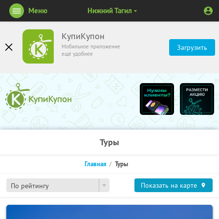
Меню
Нижний Тагил
КупиКупон
Мобильное приложение
Загрузить
ещё удобнее
Туры
Главная
Туры
Показать на карте
По рейтингу