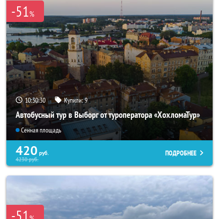
-51
%
10:30:29
Купили:
9
Автобусный тур в Выборг от туроператора «ХохломаТур»
Сенная площадь
420
ПОДРОБНЕЕ
руб.
4230
руб.
-51
%