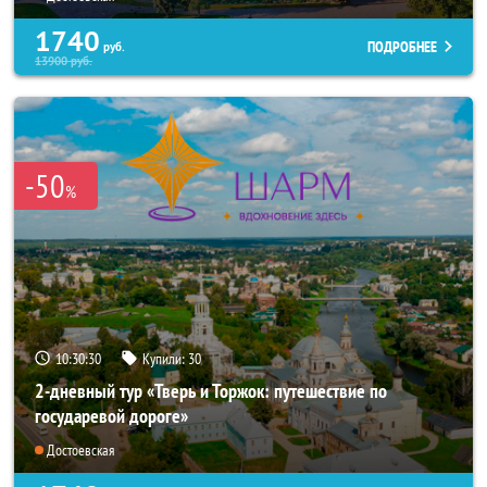
1740
ПОДРОБНЕЕ
руб.
13900
руб.
-50
%
10:30:29
Купили:
30
2-дневный тур «Тверь и Торжок: путешествие по
государевой дороге»
Достоевская