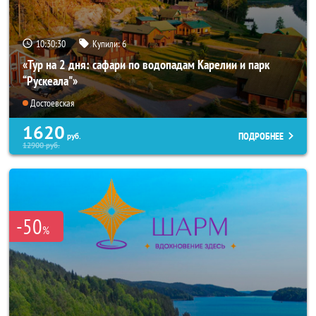
10:30:29
Купили:
6
«Тур на 2 дня: сафари по водопадам Карелии и парк
“Рускеала"»
Достоевская
1620
ПОДРОБНЕЕ
руб.
12900
руб.
-50
%