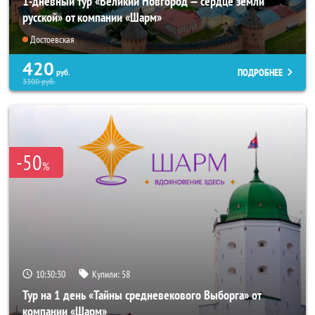
1-дневный тур «Великий Новгород — сердце земли
русской» от компании «Шарм»
Достоевская
420
ПОДРОБНЕЕ
руб.
3300
руб.
-50
%
10:30:29
Купили:
58
Тур на 1 день «Тайны средневекового Выборга» от
компании «Шарм»