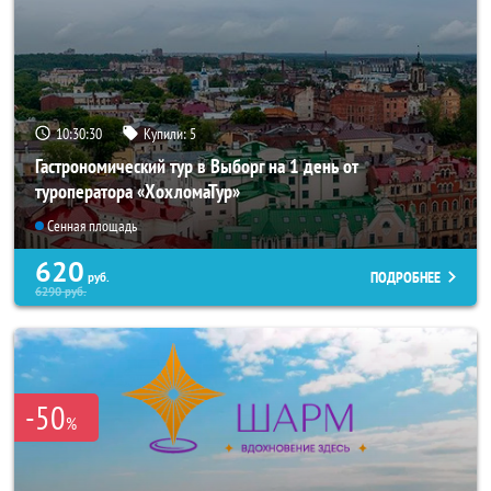
10:30:29
Купили:
5
Гастрономический тур в Выборг на 1 день от
туроператора «ХохломаТур»
Сенная площадь
620
ПОДРОБНЕЕ
руб.
6290
руб.
-50
%