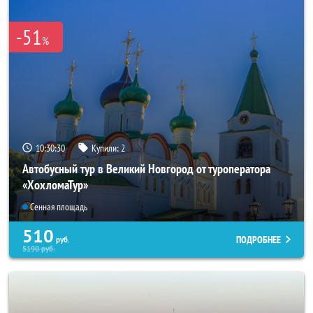
-51
%
10:30:29
Купили:
2
Автобусный тур в Великий Новгород от туроператора
«ХохломаТур»
Сенная площадь
510
ПОДРОБНЕЕ
руб.
5190
руб.