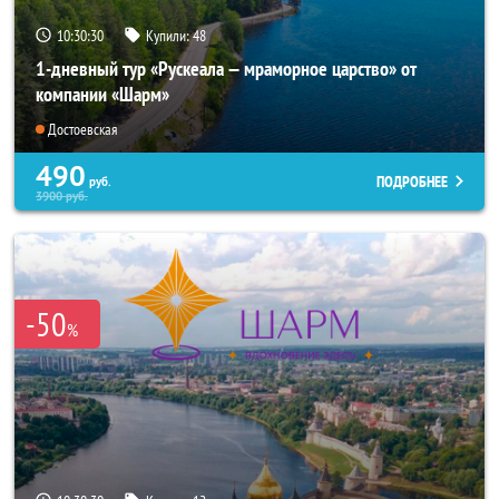
10:30:29
Купили:
48
1-дневный тур «Рускеала — мраморное царство» от
компании «Шарм»
Достоевская
490
ПОДРОБНЕЕ
руб.
3900
руб.
-50
%