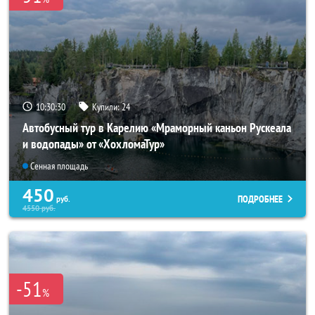
10:30:29
Купили:
24
Автобусный тур в Карелию «Мраморный каньон Рускеала
и водопады» от «ХохломаТур»
Сенная площадь
450
ПОДРОБНЕЕ
руб.
4550
руб.
-51
%