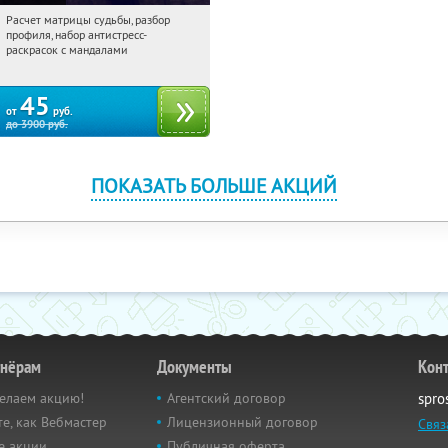
Расчет матрицы судьбы, разбор
23:50:52
Купили:
29
профиля, набор антистресс-
Россия
раскрасок с мандалами
45
от
руб.
до
3900
руб.
ПОКАЗАТЬ БОЛЬШЕ АКЦИЙ
тнёрам
Документы
Кон
елаем акцию!
Агентский договор
spro
е, как Вебмастер
Лицензионный договор
Связ
е акции
Публичная оферта