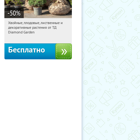
-50
%
Хвойные, плодовые, лиственные и
23:50:52
Получили:
15
декоративные растения от ТД
Выставочная
Угрешская
Diamond Garden
Бесплатно