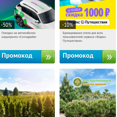
-50
%
-10
%
Поездки на автомобилях
Бронирование отеля для всех
23:50:52
Получи первым!
23:50:52
Получили:
7
каршеринга «Ситидрайв»
пользователей сервиса «Яндекс
Россия
Россия
Путешествия»
Промокод
Промокод