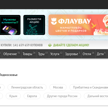
КУПИЛИ:
141 659 659
КУПОНОВ
ДАВАЙТЕ СДЕЛАЕМ АКЦИЮ!
1
31
26
13
12
1
16
6
Обучение
Товары
Туры
Услуги
Здоровье
Отели
Дети
Подмосковье
е
Ленинградская область
Москва
Прибалтика и Скандинав
Крым
Европа
Другие города России
Дальний восто