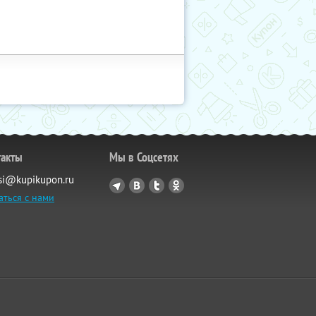
такты
Мы в Соцсетях
si@kupikupon.ru
аться с нами