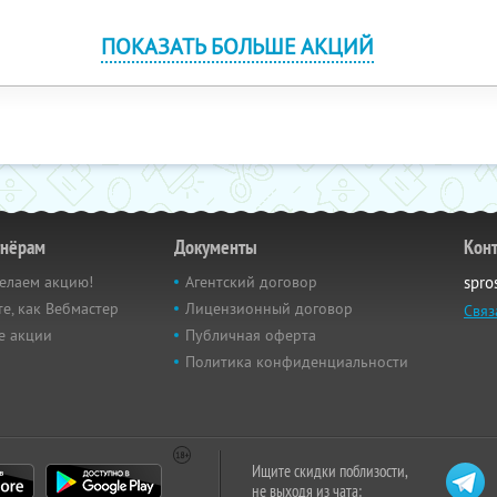
ПОКАЗАТЬ БОЛЬШЕ АКЦИЙ
тнёрам
Документы
Кон
елаем акцию!
Агентский договор
spro
е, как Вебмастер
Лицензионный договор
Связ
е акции
Публичная оферта
Политика конфиденциальности
Ищите скидки поблизости,
не выходя из чата: