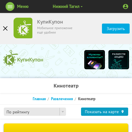
Меню
Нижний Тагил
КупиКупон
Мобильное приложение
Загрузить
ещё удобнее
Кинотеатр
Главная
Развлечения
Кинотеатр
Показать на карте
По рейтингу