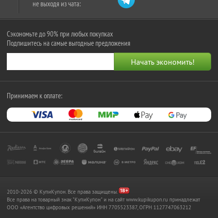
не выходя из чата:
Сэкономьте до 90% при любых покупках
Подпишитесь на самые выгодные предложения
Принимаем к оплате:
2010-2026 © КупиКупон. Все права защищены.
Все права на товарный знак "КупиКупон" и на сайт www.kupikupon.ru принадлежат
OOO «Агентство цифровых решений» ИНН 7705523387, ОГРН 1127747063212