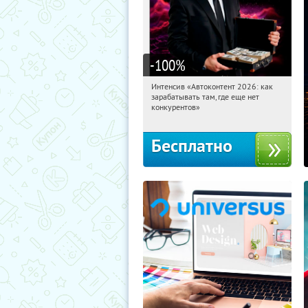
-100
%
Интенсив «Автоконтент 2026: как
16:30:48
Получили:
4
зарабатывать там, где еще нет
Россия
конкурентов»
Бесплатно