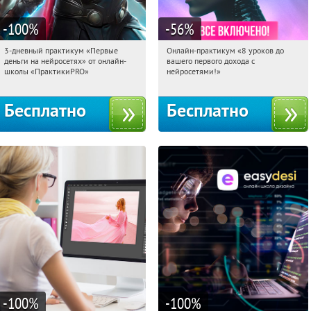
-100
%
-56
%
3-дневный практикум «Первые
Онлайн-практикум «8 уроков до
16:30:48
Получили:
29
16:30:48
Получили:
31
деньги на нейросетях» от онлайн-
вашего первого дохода с
Россия
Россия
школы «ПрактикиPRO»
нейросетями!»
Бесплатно
Бесплатно
-100
%
-100
%