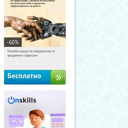
-60
%
Онлайн-курсы по нейросетям от
16:30:48
Получили:
6
академии «Эдюсон»
Москва
Бесплатно