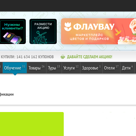
КУПИЛИ:
141 634 162
КУПОНОВ
ДАВАЙТЕ СДЕЛАЕМ АКЦИЮ!
1
31
26
13
12
1
17
6
Обучение
Товары
Туры
Услуги
Здоровье
Отели
Дети
фикации