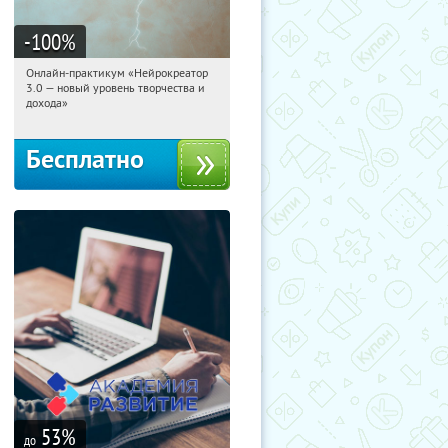
-100
%
Онлайн-практикум «Нейрокреатор
16:30:48
Получили:
20
3.0 — новый уровень творчества и
Россия
дохода»
Бесплатно
53
%
до