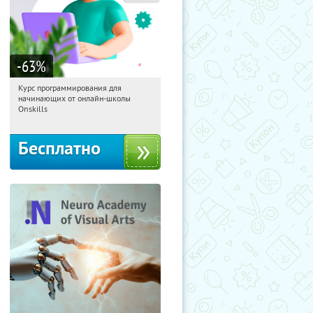
-63
%
Курс программирования для
16:30:48
Получили:
4
начинающих от онлайн-школы
Россия
Onskills
Бесплатно