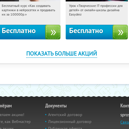
Бесплатный курс «Как создавать
Урок «Творческие IT-профессии для
16:30:48
Получили:
524
16:30:48
Получили:
53
картинки в нейросетях и продавать
детей» от онлайн-школы дизайна
Россия
Россия
их за 100000р.»
Easydesi
Бесплатно
Бесплатно
ПОКАЗАТЬ БОЛЬШЕ АКЦИЙ
тнёрам
Документы
Кон
елаем акцию!
Агентский договор
spro
е, как Вебмастер
Лицензионный договор
Связ
е акции
Публичная оферта