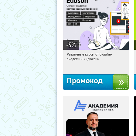
-5
%
Различные курсы от онлайн-
16:30:48
Получили:
2
академии «Эдюсон»
Россия
Промокод