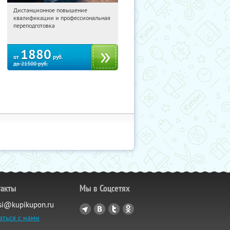
Дистанционное повышение
16:30:48
Купили:
22
квалификации и профессиональная
Россия
переподготовка
1880
от
руб.
до
21500
руб.
такты
Мы в Соцсетях
si@kupikupon.ru
аться с нами