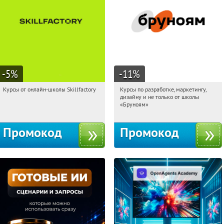
-5
%
-11
%
Курсы от онлайн-школы Skillfactory
Курсы по разработке, маркетингу,
16:30:48
Получи первым!
16:30:48
Получи первым!
дизайну и не только от школы
Россия
Россия
«Бруноям»
Промокод
Промокод