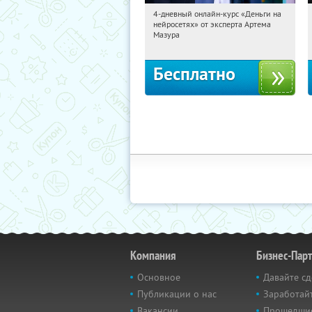
4-дневный онлайн-курс «Деньги на
16:30:48
Получили:
191
нейросетях» от эксперта Артема
Россия
Мазура
Бесплатно
Компания
Бизнес-Пар
Основное
Давайте сд
Публикации о нас
Заработайт
Вакансии
Прошедши