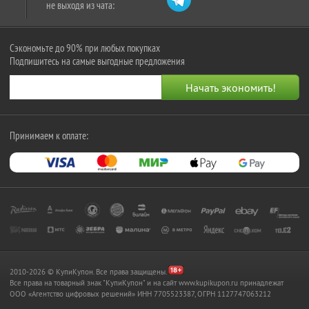
не выходя из чата:
Сэкономьте до 90% при любых покупках
Подпишитесь на самые выгодные предложения
Принимаем к оплате:
2010-2026 © КупиКупон. Все права защищены.
Все права на товарный знак "КупиКупон" и на сайт www.kupikupon.ru принадлежат
OOO «Агентство цифровых решений» ИНН 7705523387, ОГРН 1127747063212