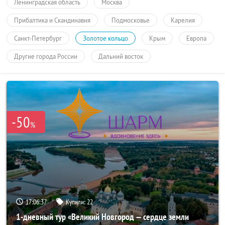
Ленинградская область
Москва
Прибалтика и Скандинавия
Подмосковье
Карелия
Санкт-Петербург
Золотое кольцо
Крым
Европа
Другие города России
Дальний восток
-50
%
17:06:37
Купили:
22
1-дневный тур «Великий Новгород — сердце земли