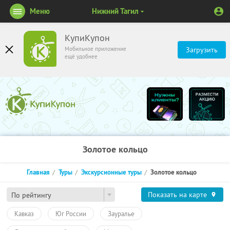
Меню
Нижний Тагил
КупиКупон
Мобильное приложение
Загрузить
ещё удобнее
Золотое кольцо
Главная
Туры
Экскурсионные туры
Золотое кольцо
Показать на карте
По рейтингу
Кавказ
Юг России
Зауралье