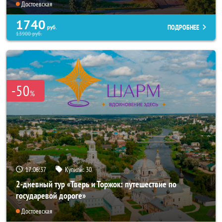
Достоевская
1740
ПОДРОБНЕЕ
руб.
13900
руб.
-50
%
17:06:37
Купили:
30
2-дневный тур «Тверь и Торжок: путешествие по
государевой дороге»
Достоевская