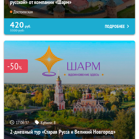
русской» от компании «Шарм»
Достоевская
420
ПОДРОБНЕЕ
руб.
3300
руб.
-50
%
17:06:37
Купили:
8
2-дневный тур «Старая Русса и Великий Новгород»