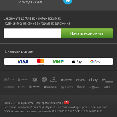
не выходя из чата:
Сэкономьте до 90% при любых покупках
Подпишитесь на самые выгодные предложения
Принимаем к оплате:
2010-2026 © КупиКупон. Все права защищены.
Все права на товарный знак "КупиКупон" и на сайт www.kupikupon.ru принадлежат
OOO «Агентство цифровых решений» ИНН 7705523387, ОГРН 1127747063212