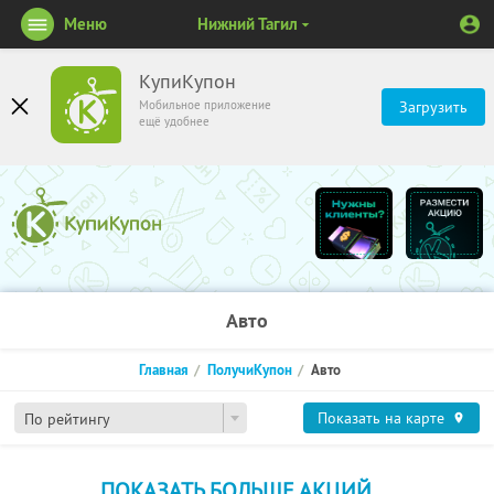
Меню
Нижний Тагил
КупиКупон
Мобильное приложение
Загрузить
ещё удобнее
Авто
Главная
ПолучиКупон
Авто
Показать на карте
По рейтингу
ПОКАЗАТЬ БОЛЬШЕ АКЦИЙ