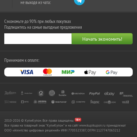
не выходя из чата:
Сэкономьте до 90% при любых покупках
Подпишитесь на самые выгодные предложения
Принимаем к оплате:
2010-2026 © КупиКупон. Все права защищены.
Все права на товарный знак "КупиКупон" и на сайт www.kupikupon.ru принадлежат
OOO «Агентство цифровых решений» ИНН 7705523387, ОГРН 1127747063212