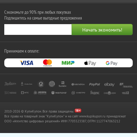
Сэкономьте до 90% при любых покупках
Подпишитесь на самые выгодные предложения
Принимаем к оплате:
2010-2026 © КупиКупон. Все права защищены.
Все права на товарный знак "КупиКупон" и на сайт www.kupikupon.ru принадлежат
OOO «Агентство цифровых решений» ИНН 7705523387, ОГРН 1127747063212