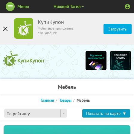
Меню
Нижний Тагил
КупиКупон
Мобильное приложение
Загрузить
ещё удобнее
Мебель
Главная
Товары
Мебель
Показать на карте
По рейтингу