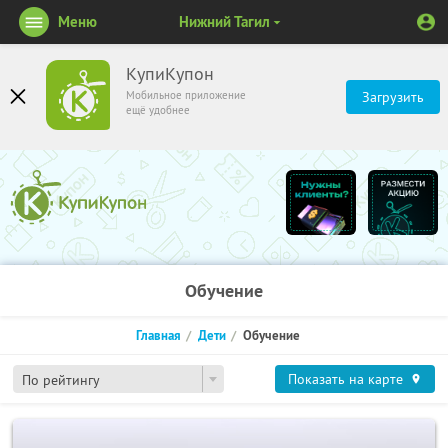
Меню
Нижний Тагил
КупиКупон
Мобильное приложение
Загрузить
ещё удобнее
Обучение
Главная
Дети
Обучение
Показать на карте
По рейтингу