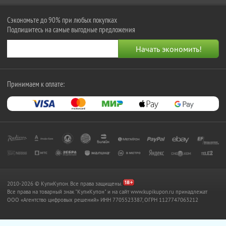
Сэкономьте до 90% при любых покупках
Подпишитесь на самые выгодные предложения
Принимаем к оплате:
2010-2026 © КупиКупон. Все права защищены.
Все права на товарный знак "КупиКупон" и на сайт www.kupikupon.ru принадлежат
OOO «Агентство цифровых решений» ИНН 7705523387, ОГРН 1127747063212