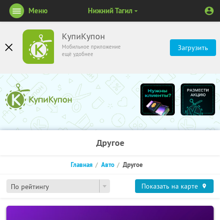
Меню
Нижний Тагил
КупиКупон
Мобильное приложение
Загрузить
ещё удобнее
Другое
Главная
Авто
Другое
Показать на карте
По рейтингу