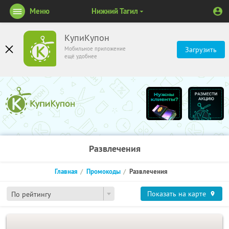
Меню
Нижний Тагил
КупиКупон
Мобильное приложение
Загрузить
ещё удобнее
Развлечения
Главная
Промокоды
Развлечения
Показать на карте
По рейтингу