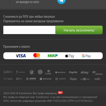
не выходя из чата:
Сэкономьте до 90% при любых покупках
Подпишитесь на самые выгодные предложения
Принимаем к оплате:
2010-2026 © КупиКупон. Все права защищены.
Все права на товарный знак "КупиКупон" и на сайт www.kupikupon.ru принадлежат
OOO «Агентство цифровых решений» ИНН 7705523387, ОГРН 1127747063212