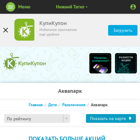
Меню
Нижний Тагил
КупиКупон
Мобильное приложение
Загрузить
ещё удобнее
Аквапарк
Главная
Дети
Развлечения
Аквапарк
Показать на карте
По рейтингу
ПОКАЗАТЬ БОЛЬШЕ АКЦИЙ