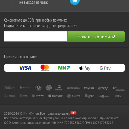
не выходя из чата:
Сэкономьте до 90% при любых покупках
Подпишитесь на самые выгодные предложения
Принимаем к оплате:
2010-2026 © КупиКупон. Все права защищены.
Все права на товарный знак "КупиКупон" и на сайт www.kupikupon.ru принадлежат
OOO «Агентство цифровых решений» ИНН 7705523387, ОГРН 1127747063212