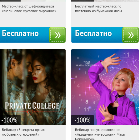
Мастер-класс от шеф-кондитера
Бесплатный мастер-класс по
09:30:47
Получили:
57
09:30:47
Получили:
33
«Малиновое муссовое пирожное»
плетению из бумажной лозы
Россия
Москва, Россия
Бесплатно
Бесплатно
-100
%
-100
%
Вебинар «3 секрета ярких
Вебинар по нумерологии от
09:30:47
Получили:
37
09:30:47
Получили:
29
любовных отношений»
«Академии нумерологии Мары
Россия
Россия
Борониной»