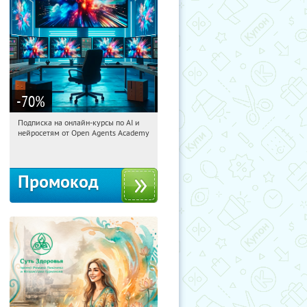
-70
%
Подписка на онлайн-курсы по AI и
09:30:47
Получили:
18
нейросетям от Open Agents Academy
Россия
Промокод