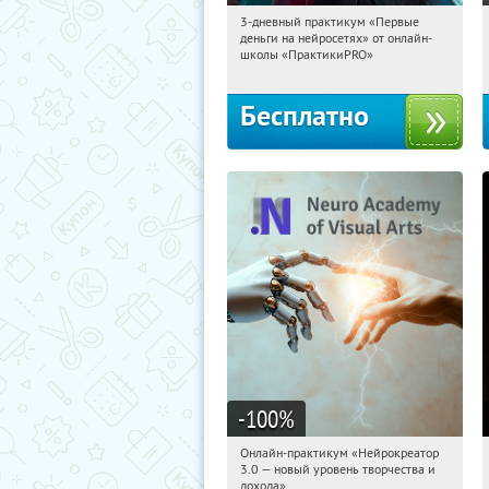
3-дневный практикум «Первые
09:30:47
Получили:
29
деньги на нейросетях» от онлайн-
Россия
школы «ПрактикиPRO»
Бесплатно
-100
%
Онлайн-практикум «Нейрокреатор
09:30:47
Получили:
20
3.0 — новый уровень творчества и
Россия
дохода»