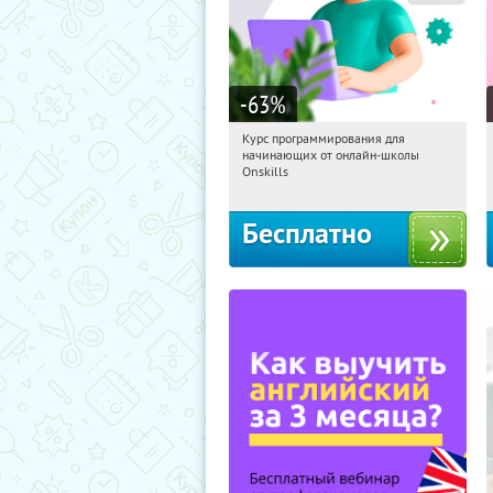
-63
%
Курс программирования для
09:30:47
Получили:
4
начинающих от онлайн-школы
Россия
Onskills
Бесплатно