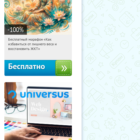
-100
%
Бесплатный марафон «Как
09:30:47
Получили:
24
избавиться от лишнего веса и
Россия
восстановить ЖКТ»
Бесплатно