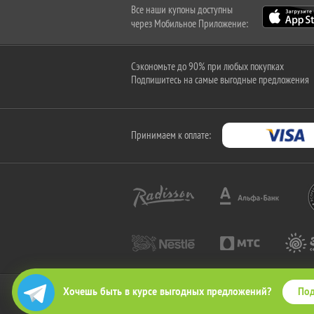
Все наши купоны доступны
через Мобильное Приложение:
Сэкономьте до 90% при любых покупках
Подпишитесь на самые выгодные предложения
Принимаем к оплате:
Под
Хочешь быть в курсе выгодных предложений?
2010-2026 © КупиКупон. Все права защищены.
Все права на товарный знак "КупиКупон" и на сайт