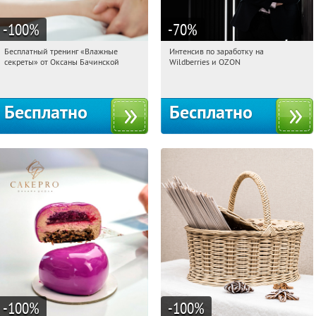
-100
%
-70
%
Бесплатный тренинг «Влажные
Интенсив по заработку на
09:30:47
Получили:
59
09:30:47
Получили:
8
секреты» от Оксаны Бачинской
Wildberries и OZON
Россия
Россия
Бесплатно
Бесплатно
-100
%
-100
%