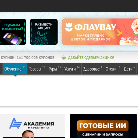
КУПИЛИ:
141 700 003
КУПОНОВ
ДАВАЙТЕ СДЕЛАЕМ АКЦИЮ!
1
31
26
13
14
1
17
6
Обучение
Товары
Туры
Услуги
Здоровье
Отели
Дети