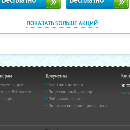
Бесплатно
Бесплатно
ПОКАЗАТЬ БОЛЬШЕ АКЦИЙ
тнёрам
Документы
Кон
елаем акцию!
Агентский договор
spro
е, как Вебмастер
Лицензионный договор
Связ
е акции
Публичная оферта
Политика конфиденциальности