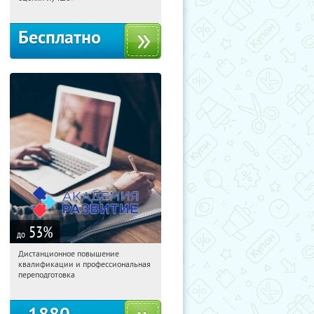
Бесплатно
53
%
до
Дистанционное повышение
09:30:47
Купили:
22
квалификации и профессиональная
Россия
переподготовка