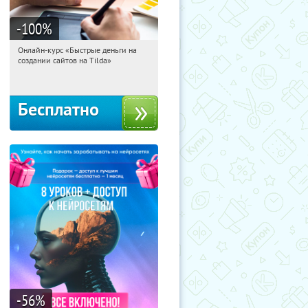
-100
%
Онлайн-курс «Быстрые деньги на
09:30:47
Получили:
24
создании сайтов на Tilda»
Россия
Бесплатно
-56
%