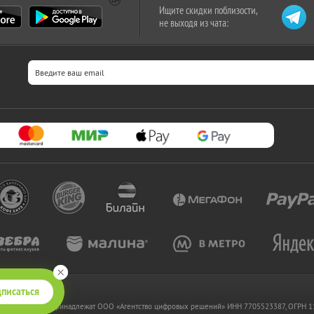
Ищите скидки поблизости,
не выходя из чата:
писаться
 www.kupikupon.ru принадлежат OOO «Агентство цифровых решений» ИНН 7705523387, ОГРН