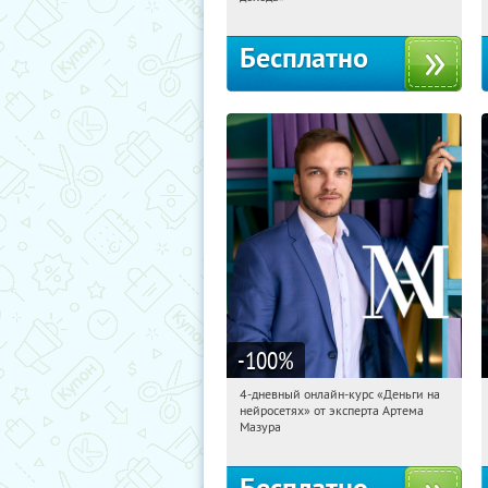
Бесплатно
-100
%
4-дневный онлайн-курс «Деньги на
09:30:47
Получили:
191
нейросетях» от эксперта Артема
Россия
Мазура