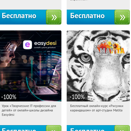
Бесплатно
Бесплатно
-100
%
-100
%
Урок «Творческие IT-профессии для
Бесплатный онлайн-курс «Рисунки
09:30:47
Получили:
53
09:30:47
Получили:
35
детей» от онлайн-школы дизайна
карандашом» от арт-студии Matita
Россия
Россия
Easydesi