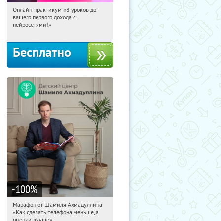
Онлайн-практикум «8 уроков до
09:30:47
Получили:
31
вашего первого дохода с
Россия
нейросетями!»
Бесплатно
-100
%
Марафон от Шамиля Ахмадуллина
09:30:47
Получили:
25
«Как сделать телефона меньше, а
Россия
оценки лучше»