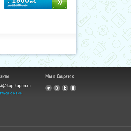
1880
от
руб.
до
21500
руб.
такты
Мы в Соцсетях
si@kupikupon.ru
аться с нами