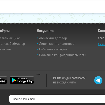
тнёрам
Документы
Кон
елаем акцию!
Агентский договор
spro
е, как Вебмастер
Лицензионный договор
Связ
е акции
Публичная оферта
Политика конфиденциальности
Ищите скидки поблизости,
не выходя из чата: