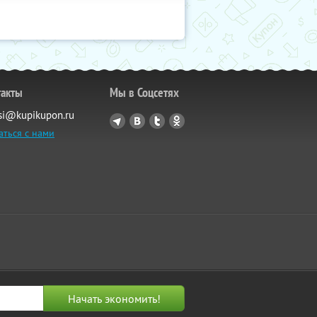
такты
Мы в Соцсетях
si@kupikupon.ru
аться с нами