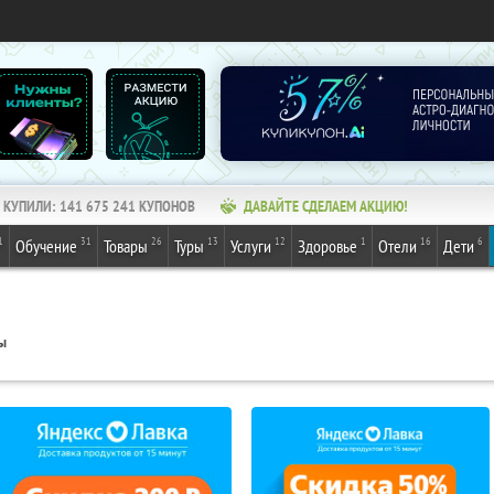
КУПИЛИ:
141 675 242
КУПОНОВ
ДАВАЙТЕ СДЕЛАЕМ АКЦИЮ!
1
31
26
13
12
1
16
6
Обучение
Товары
Туры
Услуги
Здоровье
Отели
Дети
ы