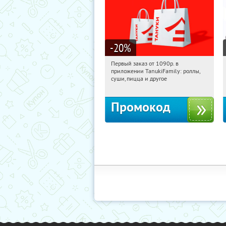
-20
%
Первый заказ от 1090р. в
06:16:55
Получили:
256
приложении TanukiFamily: роллы,
Россия
суши, пицца и другое
Промокод