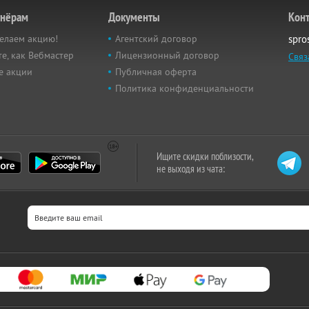
тнёрам
Документы
Кон
елаем акцию!
Агентский договор
spro
е, как Вебмастер
Лицензионный договор
Связ
е акции
Публичная оферта
Политика конфиденциальности
Ищите скидки поблизости,
не выходя из чата: