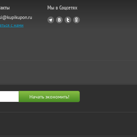
такты
Мы в Соцсетях
si@kupikupon.ru
аться с нами