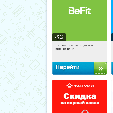
-5
%
Питание от сервиса здорового
06:16:55
Получи первым!
питания BeFit
Россия
Перейти