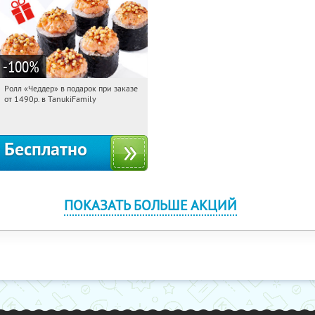
-100
%
Ролл «Чеддер» в подарок при заказе
06:16:55
Получили:
108
от 1490р. в TanukiFamily
Россия
Бесплатно
ПОКАЗАТЬ БОЛЬШЕ АКЦИЙ