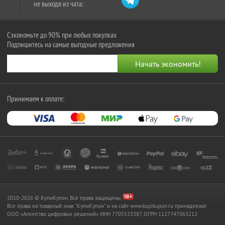
не выходя из чата:
Сэкономьте до 90% при любых покупках
Подпишитесь на самые выгодные предложения
Принимаем к оплате:
2010-2026 © КупиКупон. Все права защищены.
Все права на товарный знак "КупиКупон" и на сайт www.kupikupon.ru принадлежат
OOO «Агентство цифровых решений» ИНН 7705523387, ОГРН 1127747063212