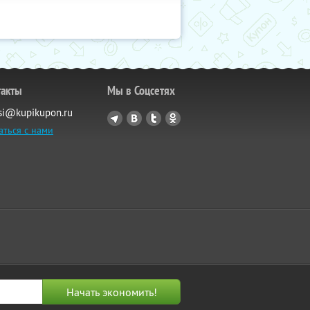
такты
Мы в Соцсетях
si@kupikupon.ru
аться с нами