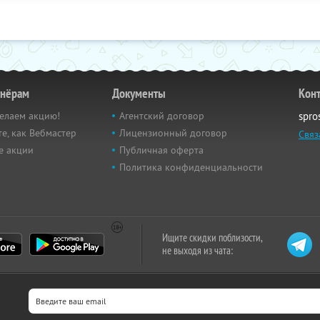
тнёрам
Документы
Кон
елаем акцию!
Агентский договор
spro
е, как Вебмастер
Лицензионный договор
Связ
е акции
Публичная оферта
Политика конфиденциальности
Ищите скидки поблизости,
не выходя из чата: