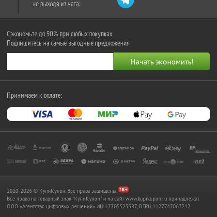
не выходя из чата:
Сэкономьте до 90% при любых покупках
Подпишитесь на самые выгодные предложения
Принимаем к оплате:
2010-2026 © КупиКупон. Все права защищены.
Все права на товарный знак "КупиКупон" и на сайт www.kupikupon.ru принадлежат
OOO «Агентство цифровых решений» ИНН 7705523387, ОГРН 1127747063212