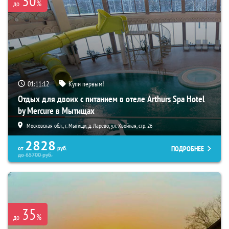
30
%
до
01:11:11
Купи первым!
Отдых для двоих с питанием в отеле Arthurs Spa Hotel
by Mercure в Мытищах
Московская обл., г. Мытищи, д. Ларево, ул. Хвойная, стр. 26
2828
ПОДРОБНЕЕ
от
руб.
до
65700
руб.
35
%
до