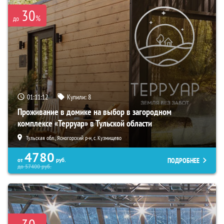
30
%
до
01:11:11
Купили:
8
Проживание в домике на выбор в загородном
комплексе «Терруар» в Тульской области
Тульская обл., Ясногорский р-н, с. Кузмищево
4780
ПОДРОБНЕЕ
от
руб.
до
57400
руб.