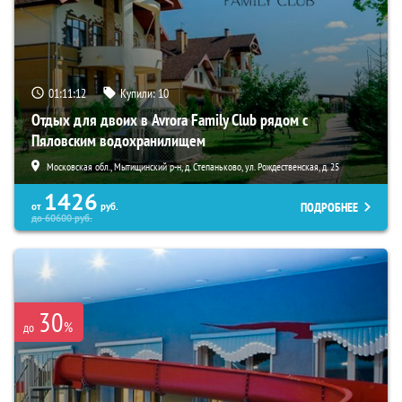
01:11:11
Купили:
10
Отдых для двоих в Avrora Family Club рядом с
Пяловским водохранилищем
Московская обл., Мытищинский р-н, д. Степаньково, ул. Рождественская, д. 25
1426
ПОДРОБНЕЕ
от
руб.
до
60600
руб.
30
%
до