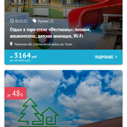
01:11:11
Купили:
23
Отдых в парк-отеле «Фестиваль»: питание,
аквакомплекс, детская анимация, Wi-Fi
Рязанская обл., Клепиковский район, пос. Чулис
3164
ПОДРОБНЕЕ
от
руб.
до
107880
руб.
48
%
до