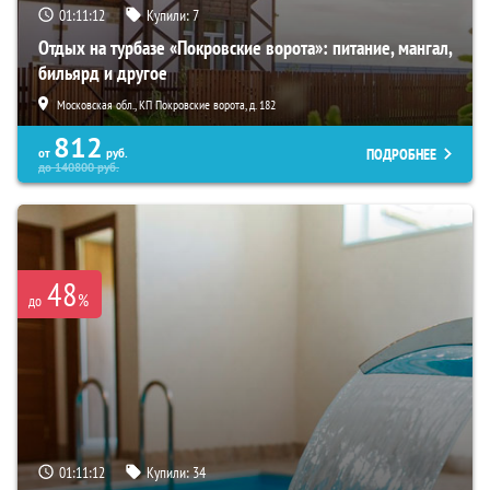
01:11:11
Купили:
7
Отдых на турбазе «Покровские ворота»: питание, мангал,
бильярд и другое
Московская обл., КП Покровские ворота, д. 182
812
ПОДРОБНЕЕ
от
руб.
до
140800
руб.
48
%
до
01:11:11
Купили:
34