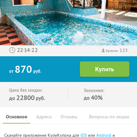
123
:
:
Купили:
870
от
руб.
Цена без скидки:
Экономия:
22800
40%
до
до
руб.
Основное
Адреса
Отзывы
Вопросы по акции
Скачайте приложение КупиКупона для
IOS
или
Android
и