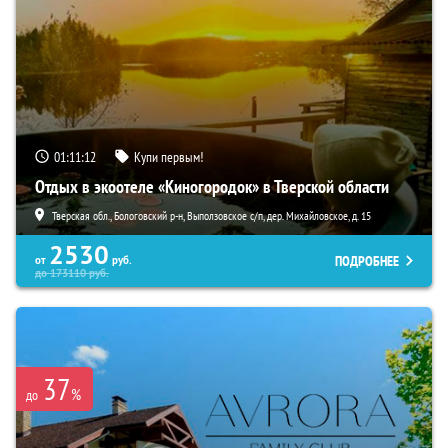
01:11:11
Купи первым!
Отдых в экоотеле «Киногородок» в Тверской области
Тверская обл., Бологовский р-н, Выползовское с/п, дер. Михайловское, д. 15
2530
ПОДРОБНЕЕ
от
руб.
до
173110
руб.
37
%
до