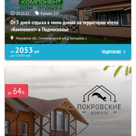
01:11:11
Купили:
117
От 3 дней отдыха в мини-домах на территории отеля
«Компонент» в Подмосковье
Московская обл., Солнечногорский р-н, д. Колтышево, 1
2053
ПОДРОБНЕЕ
от
руб.
до
67400
руб.
64
%
до