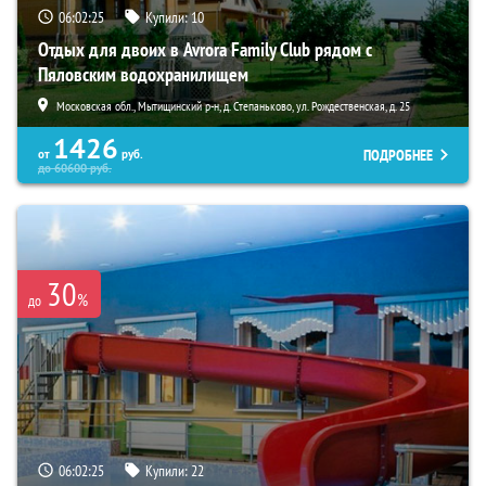
06:02:23
Купили:
10
Отдых для двоих в Avrora Family Club рядом с
Пяловским водохранилищем
Московская обл., Мытищинский р-н, д. Степаньково, ул. Рождественская, д. 25
1426
ПОДРОБНЕЕ
от
руб.
до
60600
руб.
30
%
до
06:02:23
Купили:
22