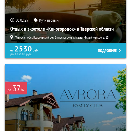
06:02:23
Купи первым!
Отдых в экоотеле «Киногородок» в Тверской области
Тверская обл., Бологовский р-н, Выползовское с/п, дер. Михайловское, д. 15
2530
ПОДРОБНЕЕ
от
руб.
до
173110
руб.
37
%
до