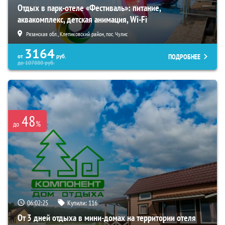
Отдых в парк-отеле «Фестиваль»: питание,
аквакомплекс, детская анимация, Wi-Fi
Рязанская обл., Клепиковский район, пос. Чулис
3164
ПОДРОБНЕЕ
от
руб.
до
107880
руб.
48
%
до
06:02:23
Купили:
116
От 3 дней отдыха в мини-домах на территории отеля