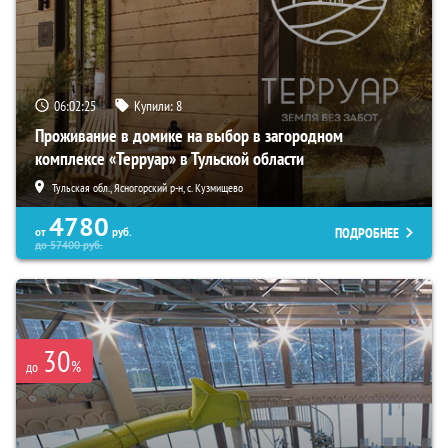
06:02:23
Купили:
8
Проживание в домике на выбор в загородном
комплексе «Терруар» в Тульской области
Тульская обл., Ясногорский р-н, с. Кузмищево
4780
ПОДРОБНЕЕ
от
руб.
до
57400
руб.
30
%
до