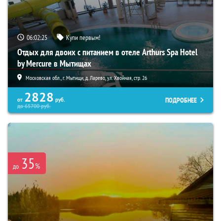
06:02:23
Купи первым!
Отдых для двоих с питанием в отеле Arthurs Spa Hotel
by Mercure в Мытищах
Московская обл., г. Мытищи, д. Ларево, ул. Хвойная, стр. 26
2828
ПОДРОБНЕЕ
от
руб.
до
65700
руб.
35
%
до