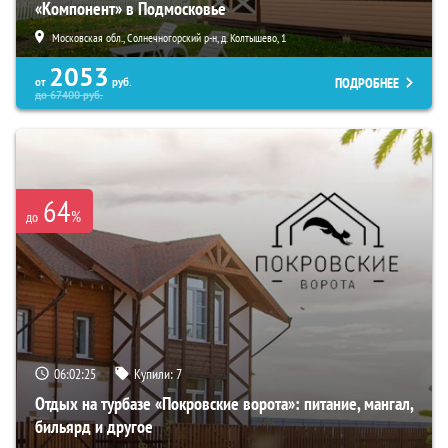
«Компонент» в Подмосковье
Московская обл., Солнечногорский р-н, д. Колтышево, 1
2053
ПОДРОБНЕЕ
от
руб.
до
67400
руб.
64
%
до
06:02:23
Купили:
7
Отдых на турбазе «Покровские ворота»: питание, мангал,
бильярд и другое