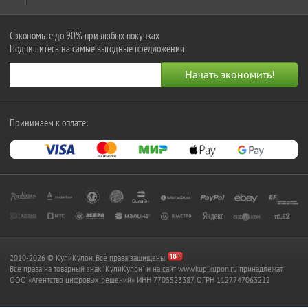
Сэкономьте до 90% при любых покупках
Подпишитесь на самые выгодные предложения
Принимаем к оплате:
2010-2026 © КупиКупон. Все права защищены.
Все права на товарный знак "КупиКупон" и на сайт www.kupikupon.ru принадлежат
OOO «Агентство цифровых решений» ИНН 7705523387, ОГРН 1127747063212