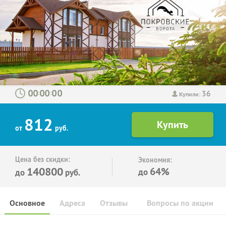
36
:
:
Купили:
812
от
руб.
Цена без скидки:
Экономия:
140800
64%
до
до
руб.
Основное
Адреса
Отзывы
Вопросы по акции