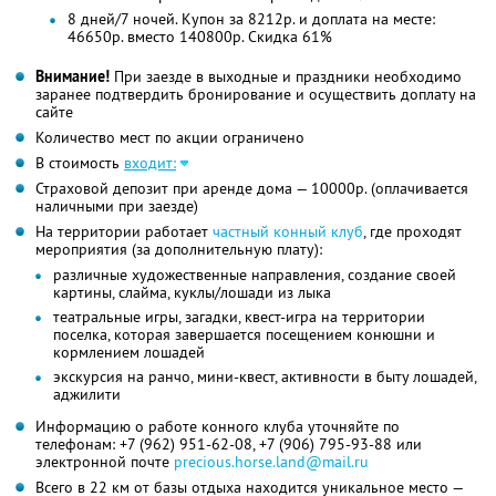
8 дней/7 ночей. Купон за 8212р. и доплата на месте:
46650р. вместо 140800р. Скидка 61%
Внимание!
При заезде в выходные и праздники необходимо
заранее подтвердить бронирование и осуществить доплату на
сайте
Количество мест по акции ограничено
В стоимость
входит:
Страховой депозит при аренде дома — 10000р. (оплачивается
наличными при заезде)
На территории работает
частный конный клуб
, где проходят
мероприятия (за дополнительную плату):
различные художественные направления, создание своей
картины, слайма, куклы/лошади из лыка
театральные игры, загадки, квест-игра на территории
поселка, которая завершается посещением конюшни и
кормлением лошадей
экскурсия на ранчо, мини-квест, активности в быту лошадей,
аджилити
Информацию о работе конного клуба уточняйте по
телефонам:
+7 (962) 951-62-08,
+7 (906) 795-93-88
или
электронной почте
precious.horse.land@mail.ru
Всего в 22 км от базы отдыха находится уникальное место —