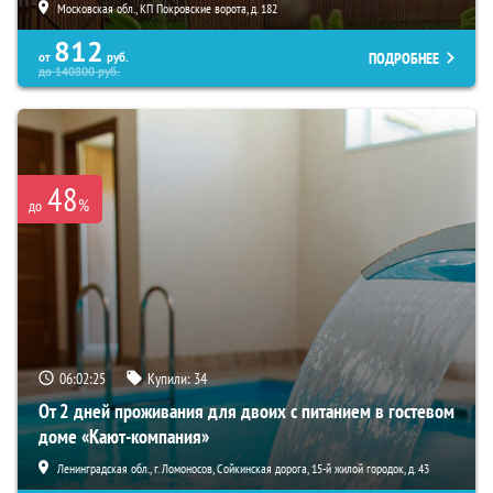
Московская обл., КП Покровские ворота, д. 182
812
ПОДРОБНЕЕ
от
руб.
до
140800
руб.
48
%
до
06:02:23
Купили:
34
От 2 дней проживания для двоих с питанием в гостевом
доме «Кают-компания»
Ленинградская обл., г. Ломоносов, Сойкинская дорога, 15-й жилой городок, д. 43