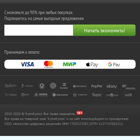
Сэкономьте до 90% при любых покупках
Подпишитесь на самые выгодные предложения
Принимаем к оплате:
2010-2026 © КупиКупон. Все права защищены.
Все права на товарный знак "КупиКупон" и на сайт www.kupikupon.ru принадлежат
OOO «Агентство цифровых решений» ИНН 7705523387, ОГРН 1127747063212