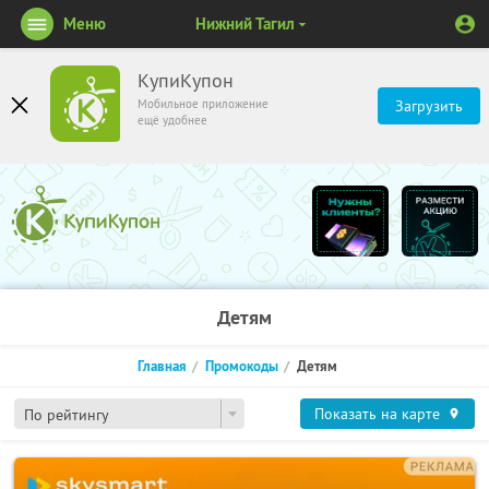
Меню
Нижний Тагил
КупиКупон
Мобильное приложение
Загрузить
ещё удобнее
Детям
Главная
Промокоды
Детям
Показать на карте
По рейтингу