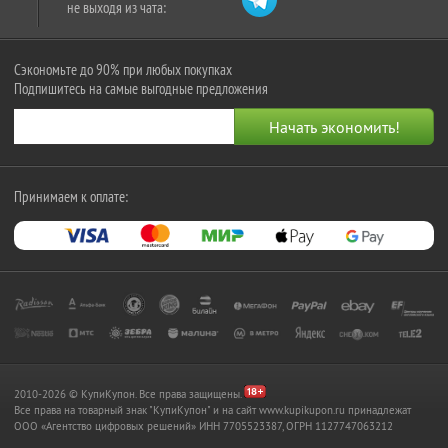
не выходя из чата:
Сэкономьте до 90% при любых покупках
Подпишитесь на самые выгодные предложения
Принимаем к оплате:
2010-2026 © КупиКупон. Все права защищены.
Все права на товарный знак "КупиКупон" и на сайт www.kupikupon.ru принадлежат
OOO «Агентство цифровых решений» ИНН 7705523387, ОГРН 1127747063212