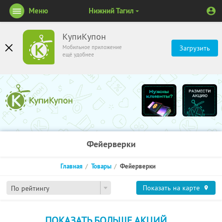
Меню
Нижний Тагил
КупиКупон
Мобильное приложение
Загрузить
ещё удобнее
Фейерверки
Главная
Товары
Фейерверки
Показать на карте
По рейтингу
ПОКАЗАТЬ БОЛЬШЕ АКЦИЙ