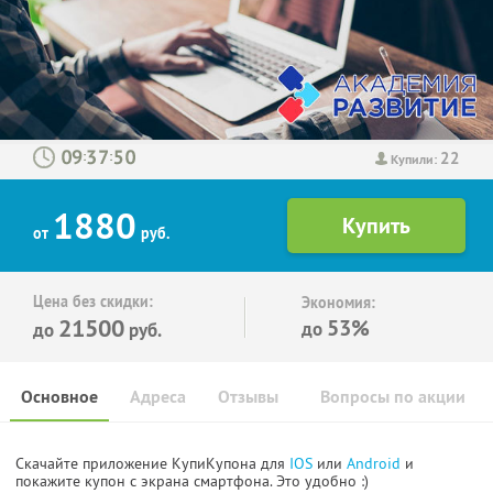
22
:
:
Купили:
1880
от
руб.
Цена без скидки:
Экономия:
21500
53%
до
до
руб.
Основное
Адреса
Отзывы
Вопросы по акции
Скачайте приложение КупиКупона для
IOS
или
Android
и
покажите купон с экрана смартфона. Это удобно :)