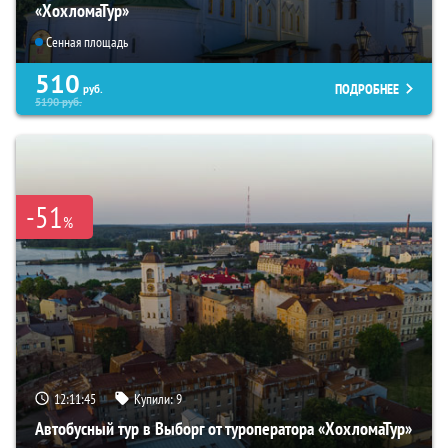
«ХохломаТур»
Сенная площадь
510
ПОДРОБНЕЕ
руб.
5190
руб.
-51
%
12:11:44
Купили:
9
Автобусный тур в Выборг от туроператора «ХохломаТур»