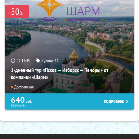
-50
%
12:11:44
Купили:
12
1-дневный тур «Псков — Изборск — Печоры» от
компании «Шарм»
Достоевская
640
ПОДРОБНЕЕ
руб.
5100
руб.