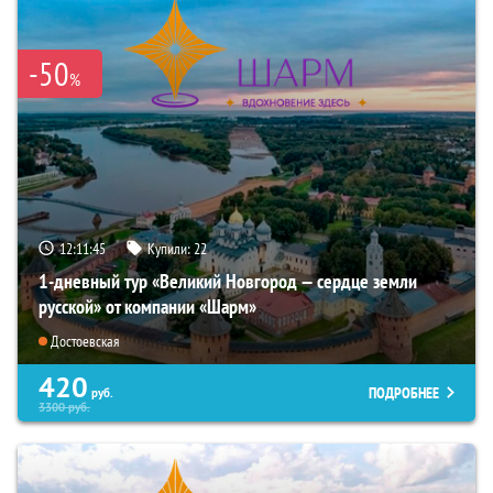
-50
%
12:11:44
Купили:
22
1-дневный тур «Великий Новгород — сердце земли
русской» от компании «Шарм»
Достоевская
420
ПОДРОБНЕЕ
руб.
3300
руб.