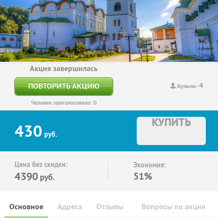
Акция завершилась
4
ПОВТОРИТЬ АКЦИЮ
Купили:
Человек проголосовало: 0
КУПИТЬ
430
руб.
Цена без скидки:
Экономия:
4390
51%
руб.
Основное
Адреса
Отзывы
Вопросы по акции