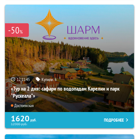
-50
%
12:11:44
Купили:
6
«Тур на 2 дня: сафари по водопадам Карелии и парк
“Рускеала"»
Достоевская
1620
ПОДРОБНЕЕ
руб.
12900
руб.