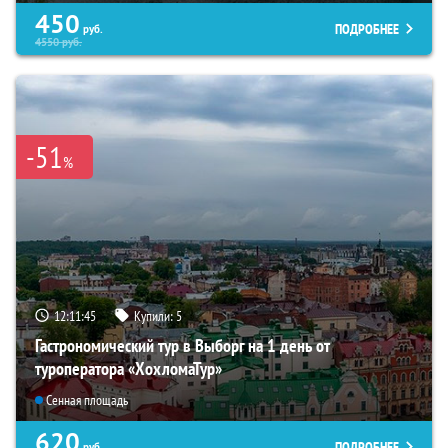
450
ПОДРОБНЕЕ
руб.
4550
руб.
-51
%
12:11:44
Купили:
5
Гастрономический тур в Выборг на 1 день от
туроператора «ХохломаТур»
Сенная площадь
620
ПОДРОБНЕЕ
руб.