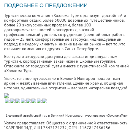
ПОДРОБНЕЕ О ПРЕДЛОЖЕНИИ
Туристическая компания «Хохлома Тур» организует достойный и
комфортный отдых. Более 50000 довольных путешественников,
более 20 экскурсионных программ, более 100
достопримечательностей в экскурсиях, высокий
профессиональный уровень сотрудников (средний опыт работы
гидов — 25 лет), комфортабельные автобусы, индивидуальный
подход к каждому клиенту и низкие цены на рынке — вот то, что
отличает компанию от других в Санкт-Петербурге.
Все туры и экскурсии доступны для заказа индивидуальным
туристам, корпоративным заказчикам и школьным группам.
Отдохните от городской суеты вместе с туристической компанией
«Хохлома Тур».
Увлекательное путешествие в Великий Новгород подарит вам
яркие и незабываемые впечатления. Древние храмы, обширная
история, удивительные открытия — вас ждет интересная поездка!
1-дневный автобусный тур в Великий Новгород от туроператора «ХохломаТур»
Услуги предоставляет: Общество с ограниченной ответственность
"КАРЕЛИЯГИД",
ИНН 7842124232
, ОГРН 1167847486256