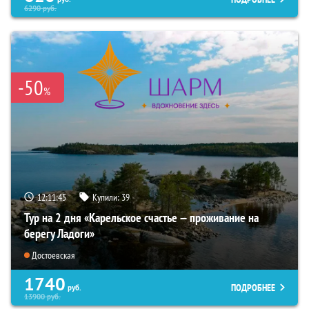
6290
руб.
-50
%
12:11:44
Купили:
39
Тур на 2 дня «Карельское счастье — проживание на
берегу Ладоги»
Достоевская
1740
ПОДРОБНЕЕ
руб.
13900
руб.