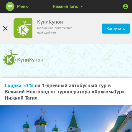
Меню
Нижний Тагил
КупиКупон
Мобильное приложение
Загрузить
ещё удобнее
Скидка 51%
на 1-дневный автобусный тур в
Великий Новгород от туроператора «ХохломаТур».
Нижний Тагил