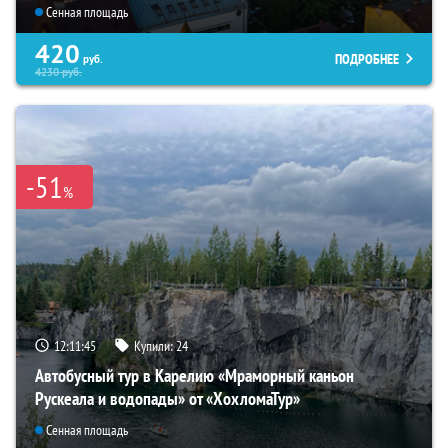
Сенная площадь
420
ПОДРОБНЕЕ
руб.
4230
руб.
-51
%
12:11:44
Купили:
24
Автобусный тур в Карелию «Мраморный каньон
Рускеала и водопады» от «ХохломаТур»
Сенная площадь