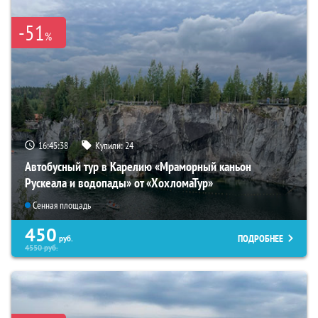
-51
%
16:45:37
Купили:
24
Автобусный тур в Карелию «Мраморный каньон
Рускеала и водопады» от «ХохломаТур»
Сенная площадь
450
ПОДРОБНЕЕ
руб.
4550
руб.