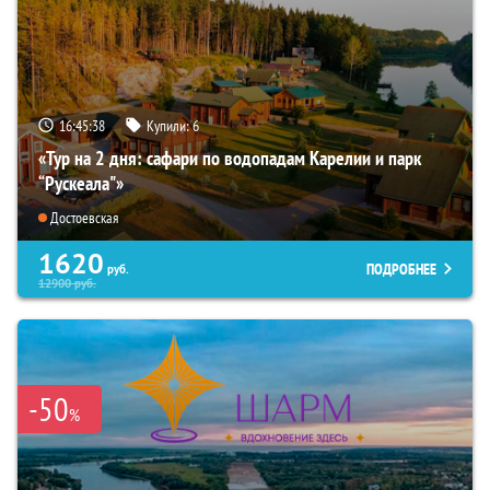
16:45:37
Купили:
6
«Тур на 2 дня: сафари по водопадам Карелии и парк
“Рускеала"»
Достоевская
1620
ПОДРОБНЕЕ
руб.
12900
руб.
-50
%