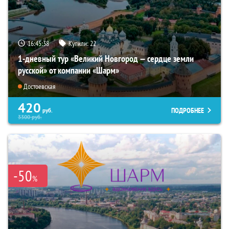
16:45:37
Купили:
22
1-дневный тур «Великий Новгород — сердце земли
русской» от компании «Шарм»
Достоевская
420
ПОДРОБНЕЕ
руб.
3300
руб.
-50
%