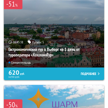
-51
%
16:45:37
Купили:
5
Гастрономический тур в Выборг на 1 день от
туроператора «ХохломаТур»
Сенная площадь
620
ПОДРОБНЕЕ
руб.
6290
руб.
-50
%