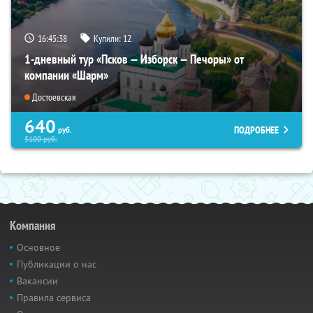
16:45:37
Купили:
12
1-дневный тур «Псков — Изборск — Печоры» от
компании «Шарм»
Достоевская
640
ПОДРОБНЕЕ
руб.
5100
руб.
Компания
Основное
Публикации о нас
Вакансии
Правила сервиса