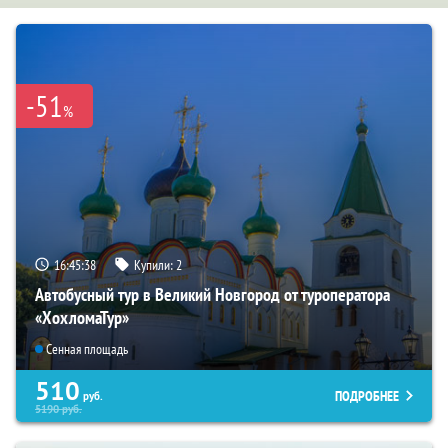
-51
%
16:45:37
Купили:
2
Автобусный тур в Великий Новгород от туроператора
«ХохломаТур»
Сенная площадь
510
ПОДРОБНЕЕ
руб.
5190
руб.