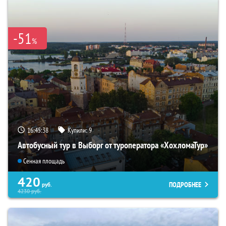
-51
%
16:45:37
Купили:
9
Автобусный тур в Выборг от туроператора «ХохломаТур»
Сенная площадь
420
ПОДРОБНЕЕ
руб.
4230
руб.