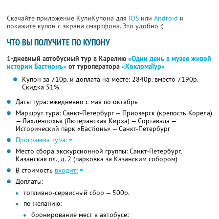
Скачайте приложение КупиКупона для
IOS
или
Android
и
покажите купон с экрана смартфона. Это удобно :)
ЧТО ВЫ ПОЛУЧИТЕ ПО КУПОНУ
1-дневный автобусный тур в Карелию
«Один день в музее живой
истории Бастионъ»
от туроператора
«ХохломаТур»
Купон за 710р. и доплата на месте: 2840р. вместо 7190р.
Скидка 51%
Даты тура: ежедневно с мая по октябрь
Маршрут тура: Санкт-Петербург — Приозерск (крепость Корела)
— Лахденпохья (Лютеранская Кирха) — Сортавала —
Исторический парк «Бастiонъ» — Санкт-Петербург
Программа тура:
Место сбора экскурсионной группы: Санкт-Петербург,
Казанская пл., д. 2 (парковка за Казанским собором)
В стоимость
входит:
Доплаты:
топливно-сервисный сбор — 500р.
по желанию:
бронирование мест в автобусе: