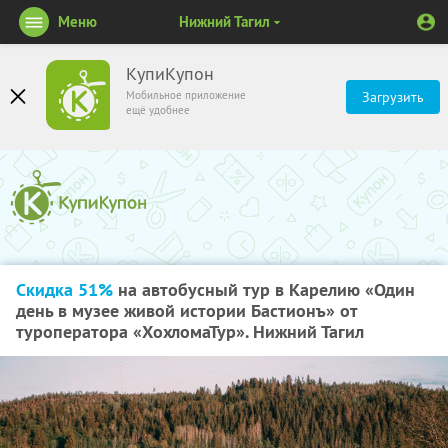
Меню
Нижний Тагил
КупиКупон
Мобильное приложение
Загрузить
ещё удобнее
Скидка 51%
на автобусный тур в Карелию «Один
день в музее живой истории Бастионъ» от
туроператора «ХохломаТур». Нижний Тагил