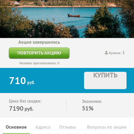
Акция завершилась
1
ПОВТОРИТЬ АКЦИЮ
Купили:
Человек проголосовало: 0
КУПИТЬ
710
руб.
Цена без скидки:
Экономия:
7190
51%
руб.
Основное
Адреса
Отзывы
Вопросы по акции