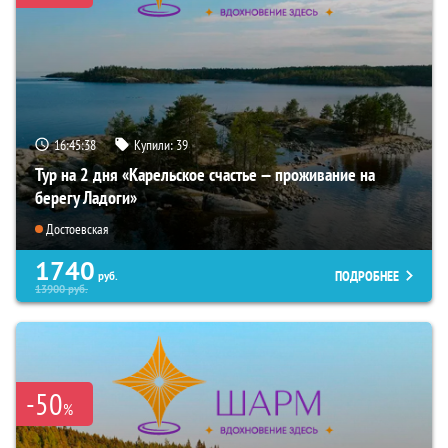
16:45:37
Купили:
39
Тур на 2 дня «Карельское счастье — проживание на
берегу Ладоги»
Достоевская
1740
ПОДРОБНЕЕ
руб.
13900
руб.
-50
%