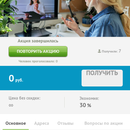
Акция завершилась
7
ПОВТОРИТЬ АКЦИЮ
Получили:
Человек проголосовало: 0
ПОЛУЧИТЬ
0
руб.
Цена без скидки:
Экономия:
∞
30
%
Основное
Адреса
Отзывы
Вопросы по акции