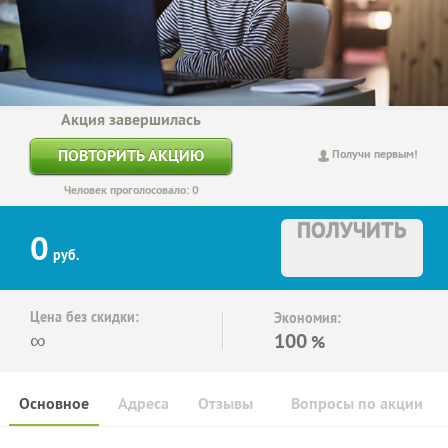
Акция завершилась
ПОВТОРИТЬ АКЦИЮ
Получи первым!
Человек проголосовало: 0
ПОЛУЧИТЬ
0
руб.
Цена без скидки:
Экономия:
∞
100
%
Основное
Адреса
Отзывы
Вопросы по акции