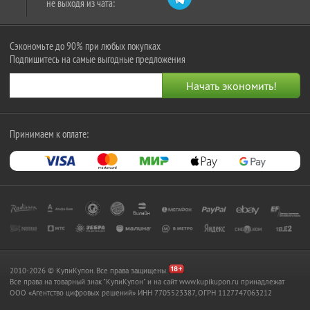
не выходя из чата:
Сэкономьте до 90% при любых покупках
Подпишитесь на самые выгодные предложения
Принимаем к оплате:
2010-2026 © КупиКупон. Все права защищены.
Все права на товарный знак "КупиКупон" и на сайт www.kupikupon.ru принадлежат
OOO «Агентство цифровых решений» ИНН 7705523387, ОГРН 1127747063212