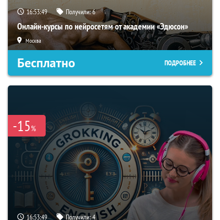
16:53:48
Получили:
6
Онлайн-курсы по нейросетям от академии «Эдюсон»
Москва
Бесплатно
ПОДРОБНЕЕ
-15
%
16:53:48
Получили:
4