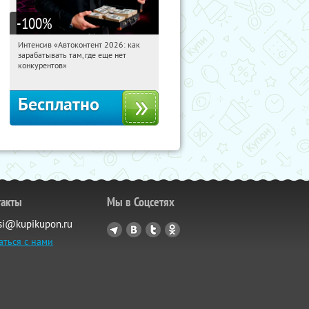
-100
%
Интенсив «Автоконтент 2026: как
14:49:42
Получили:
4
зарабатывать там, где еще нет
Россия
конкурентов»
Бесплатно
такты
Мы в Соцсетях
si@kupikupon.ru
аться с нами