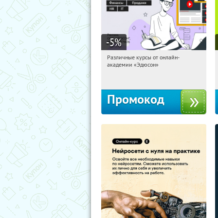
-5
%
Различные курсы от онлайн-
14:49:42
Получили:
2
академии «Эдюсон»
Россия
Промокод