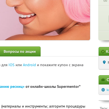
∞
Вопросы по акции
К
а для
IOS
или
Android
и покажите купон с экрана
О
ванию ресниц»
от онлайн-школы Supermentor*
k
ов (материалы и инструменты; алгоритм процедуры
Теги: