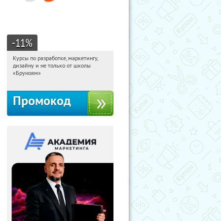
-11
%
Курсы по разработке, маркетингу,
14:49:42
Получи первым!
дизайну и не только от школы
Россия
«Бруноям»
Промокод