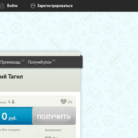
Войти
Зарегистрироваться
53
88
Промокоды
ПолучиКупон
ий Тагил
4
(0)
или:
0
ПОЛУЧИТЬ
руб.
 без скидки:
Экономия: