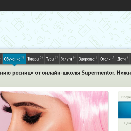
1
31
26
13
14
1
17
6
Обучение
Товары
Туры
Услуги
Здоровье
Отели
Дети
нию ресниц» от онлайн-школы Supermentor. Нижн
Получ
Цена