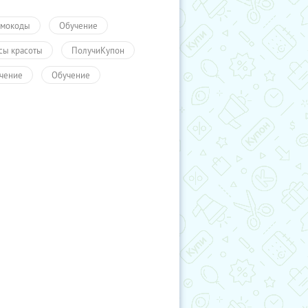
мокоды
Обучение
сы красоты
ПолучиКупон
чение
Обучение