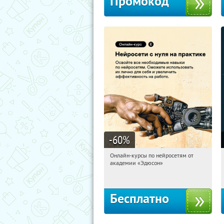
Промокод
-60
%
Онлайн-курсы по нейросетям от
07:23:23
Получили:
6
академии «Эдюсон»
Москва
Бесплатно