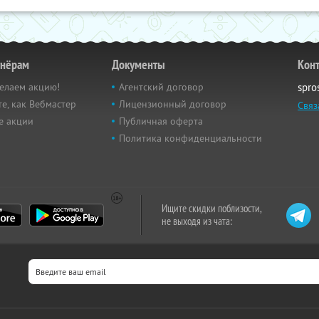
тнёрам
Документы
Кон
елаем акцию!
Агентский договор
spro
е, как Вебмастер
Лицензионный договор
Связ
е акции
Публичная оферта
Политика конфиденциальности
Ищите скидки поблизости,
не выходя из чата: