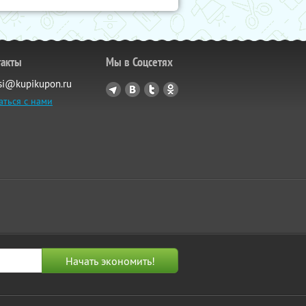
такты
Мы в Соцсетях
si@kupikupon.ru
аться с нами