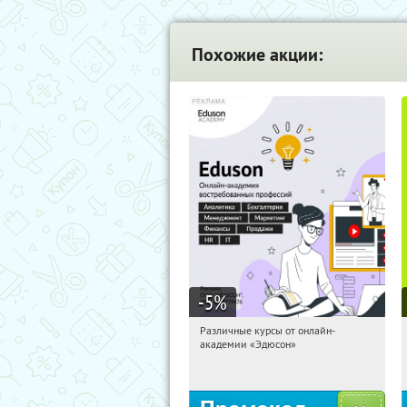
Похожие акции:
-5
%
Различные курсы от онлайн-
07:23:23
Получили:
2
академии «Эдюсон»
Россия