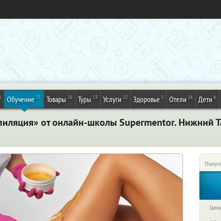
1
31
26
13
12
1
16
6
Обучение
Товары
Туры
Услуги
Здоровье
Отели
Дети
пиляция» от онлайн-школы Supermentor. Нижний Т
Получ
Цена