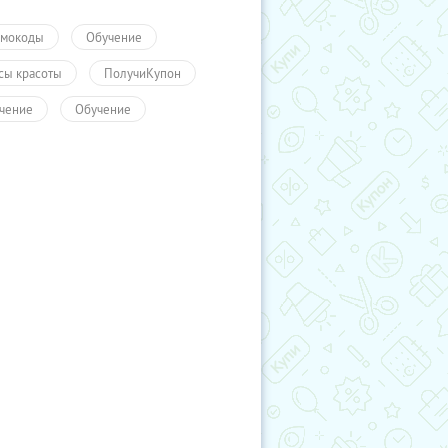
мокоды
Обучение
сы красоты
ПолучиКупон
чение
Обучение