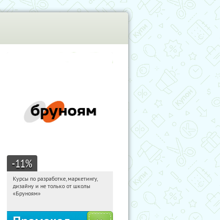
-11
%
Курсы по разработке, маркетингу,
07:23:23
Получи первым!
дизайну и не только от школы
Россия
«Бруноям»