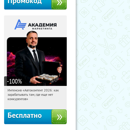
Промокод
-100
%
Интенсив «Автоконтент 2026: как
07:23:23
Получили:
4
зарабатывать там, где еще нет
Россия
конкурентов»
Бесплатно