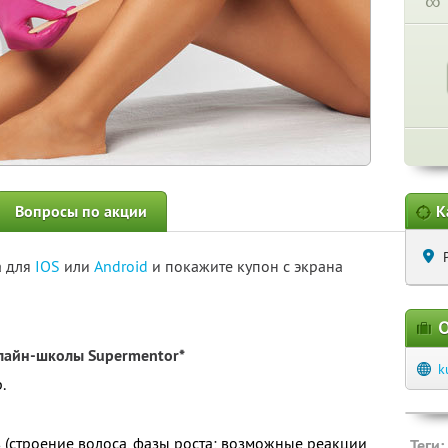
∞
Вопросы по акции
К
а для
IOS
или
Android
и покажите купон с экрана
О
лайн-школы Supermentor*
k
.
в (строение волоса, фазы роста; возможные реакции
Теги: