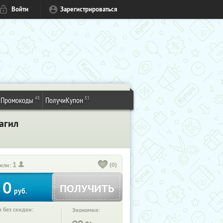
Войти
Зарегистрироваться
48
83
Промокоды
ПолучиКупон
агил
1
(0)
или:
0
ПОЛУЧИТЬ
руб.
 без скидки:
Экономия: