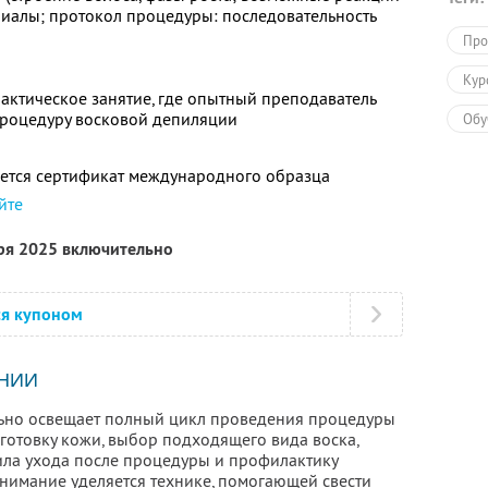
риалы; протокол процедуры: последовательность
Про
Кур
актическое занятие, где опытный преподаватель
процедуру восковой депиляции
Обу
ется сертификат международного образца
йте
бря 2025 включительно
ся купоном
НИИ
льно освещает полный цикл проведения процедуры
готовку кожи, выбор подходящего вида воска,
вила ухода после процедуры и профилактику
имание уделяется технике, помогающей свести