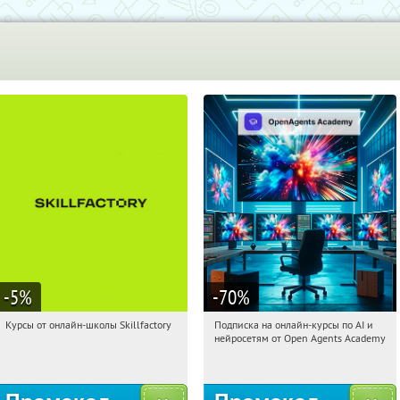
-5
%
-70
%
Курсы от онлайн-школы Skillfactory
Подписка на онлайн-курсы по AI и
07:23:23
Получи первым!
07:23:23
Получили:
18
нейросетям от Open Agents Academy
Россия
Россия