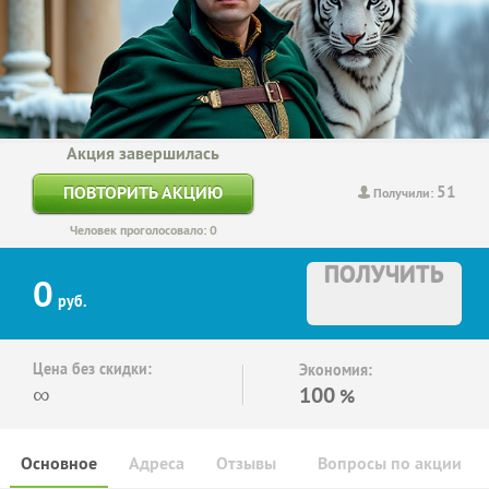
Акция завершилась
51
ПОВТОРИТЬ АКЦИЮ
Получили:
Человек проголосовало: 0
ПОЛУЧИТЬ
0
руб.
Цена без скидки:
Экономия:
∞
100
%
Основное
Адреса
Отзывы
Вопросы по акции