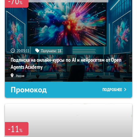
-70
%
20:03:10
Получили:
18
Подписка на онлайн-курсы по AI и нейросетям от Open
Agents Academy
Россия
Промокод
ПОДРОБНЕЕ
-11
%