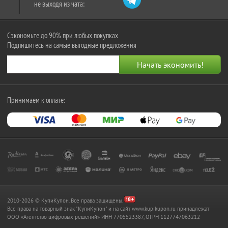
не выходя из чата:
Сэкономьте до 90% при любых покупках
Подпишитесь на самые выгодные предложения
Принимаем к оплате:
2010-2026 © КупиКупон. Все права защищены.
Все права на товарный знак "КупиКупон" и на сайт www.kupikupon.ru принадлежат
OOO «Агентство цифровых решений» ИНН 7705523387, ОГРН 1127747063212