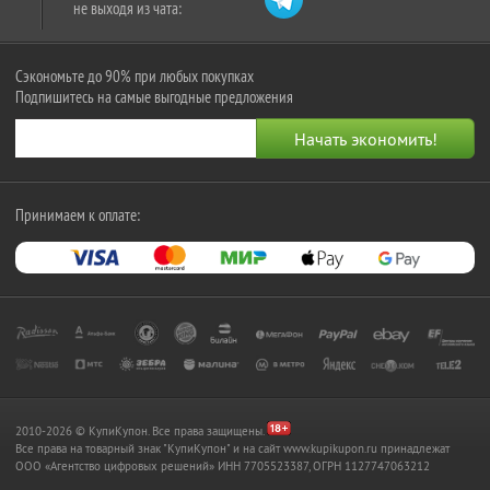
не выходя из чата:
Сэкономьте до 90% при любых покупках
Подпишитесь на самые выгодные предложения
Принимаем к оплате:
2010-2026 © КупиКупон. Все права защищены.
Все права на товарный знак "КупиКупон" и на сайт www.kupikupon.ru принадлежат
OOO «Агентство цифровых решений» ИНН 7705523387, ОГРН 1127747063212