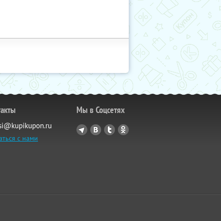
такты
Мы в Соцсетях
si@kupikupon.ru
аться с нами