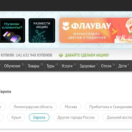
КУПИЛИ:
141 632 948
КУПОНОВ
ДАВАЙТЕ СДЕЛАЕМ АКЦИЮ!
1
31
25
13
12
1
16
6
Обучение
Товары
Туры
Услуги
Здоровье
Отели
Дети
Европа
е
Ленинградская область
Москва
Прибалтика и Скандинав
Крым
Европа
Другие города России
Дальний восто