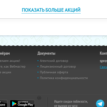
ПОКАЗАТЬ БОЛЬШЕ АКЦИЙ
тнёрам
Документы
Кон
елаем акцию!
Агентский договор
spro
е, как Вебмастер
Лицензионный договор
Связ
е акции
Публичная оферта
Политика конфиденциальности
Ищите скидки поблизости,
не выходя из чата: