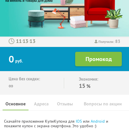
83
:
:
Получили:
0
руб.
Цена без скидки:
Экономия:
∞
15
%
Основное
Адреса
Отзывы
Вопросы по акции
Скачайте приложение КупиКупона для
IOS
или
Android
и
покажите купон с экрана смартфона. Это удобно :)