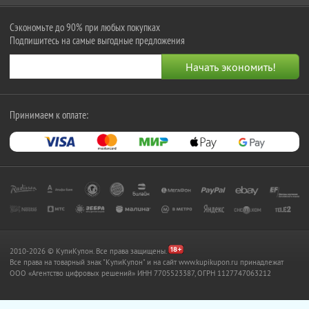
Сэкономьте до 90% при любых покупках
Подпишитесь на самые выгодные предложения
Принимаем к оплате:
2010-2026 © КупиКупон. Все права защищены.
Все права на товарный знак "КупиКупон" и на сайт www.kupikupon.ru принадлежат
OOO «Агентство цифровых решений» ИНН 7705523387, ОГРН 1127747063212