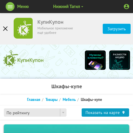
Меню
Нижний Тагил
КупиКупон
Мобильное приложение
Загрузить
ещё удобнее
Шкафы-купе
Главная
Товары
Мебель
Шкафы-купе
Показать на карте
По рейтингу