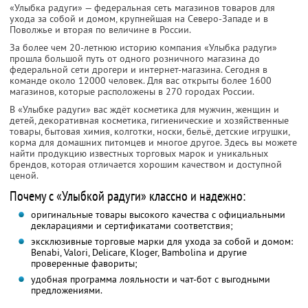
«Улыбка радуги» — федеральная сеть магазинов товаров для
ухода за собой и домом, крупнейшая на Северо-Западе и в
Поволжье и вторая по величине в России.
За более чем 20-летнюю историю компания «Улыбка радуги»
прошла большой путь от одного розничного магазина до
федеральной сети дрогери и интернет-магазина. Сегодня в
команде около 12000 человек. Для вас открыты более 1600
магазинов, которые расположены в 270 городах России.
В «Улыбке радуги» вас ждёт косметика для мужчин, женщин и
детей, декоративная косметика, гигиенические и хозяйственные
товары, бытовая химия, колготки, носки, бельё, детские игрушки,
корма для домашних питомцев и многое другое. Здесь вы можете
найти продукцию известных торговых марок и уникальных
брендов, которая отличается хорошим качеством и доступной
ценой.
Почему с «Улыбкой радуги» классно и надежно:
оригинальные товары высокого качества с официальными
декларациями и сертификатами соответствия;
эксклюзивные торговые марки для ухода за собой и домом:
Benabi, Valori, Delicare, Kloger, Bambolina и другие
проверенные фавориты;
удобная программа лояльности и чат-бот с выгодными
предложениями.