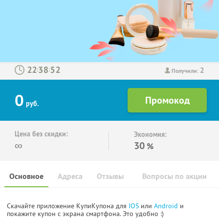
2
:
:
Получили:
0
руб.
Цена без скидки:
Экономия:
∞
30
%
Основное
Адреса
Отзывы
Вопросы по акции
Скачайте приложение КупиКупона для
IOS
или
Android
и
покажите купон с экрана смартфона. Это удобно :)