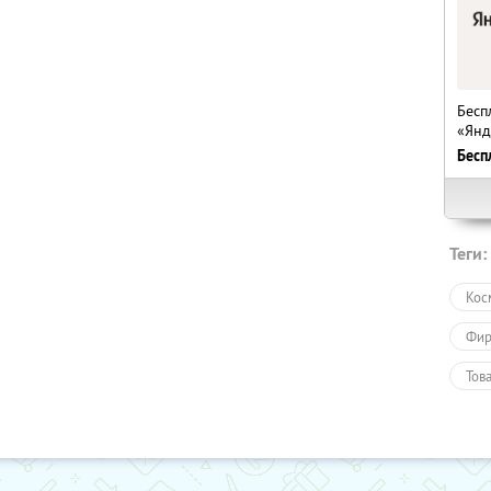
Бесп
«Янд
Бесп
Теги:
Кос
Фир
Тов
Про
Пол