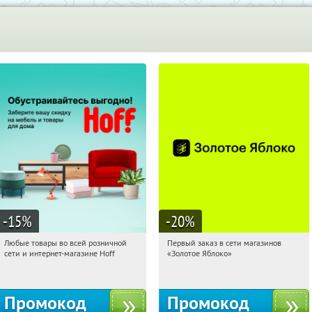
-15
%
-20
%
Любые товары во всей розничной
Первый заказ в сети магазинов
11:21:33
Получили:
83
11:21:33
Получи первым!
сети и интернет-магазине Hoff
«Золотое Яблоко»
Москва, 1-й Волоколамский проезд,
Россия
10с1
Промокод
Промокод