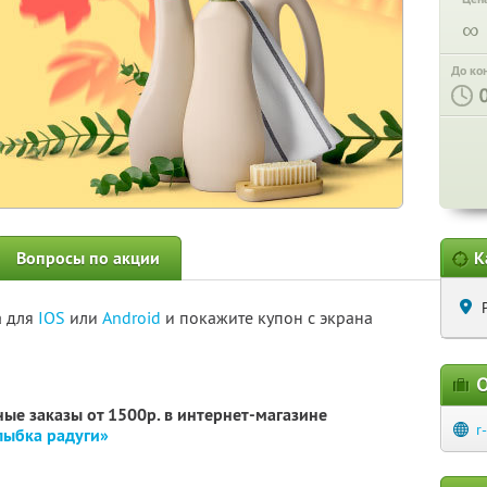
∞
До ко
Вопросы по акции
К
а для
IOS
или
Android
и покажите купон с экрана
О
ные заказы от 1500р. в интернет-магазине
r
лыбка радуги»