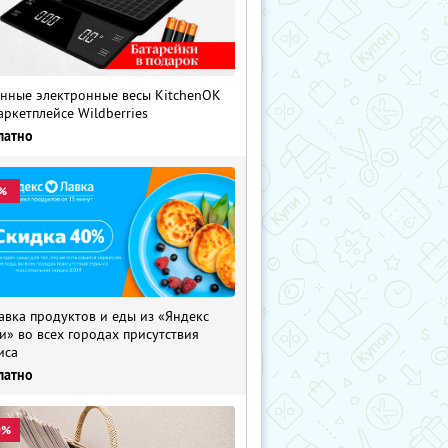
нные электронные весы KitchenOK
аркетплейсе Wildberries
латно
%
авка продуктов и еды из «Яндекс
и» во всех городах присутствия
иса
латно
0%