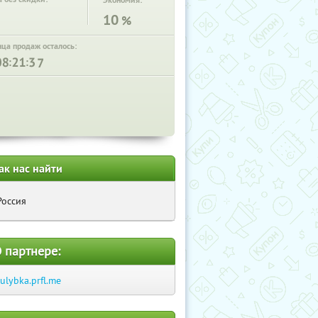
Экономия:
10
%
нца продаж осталось:
:
:
ак нас найти
Россия
 партнере:
-ulybka.prfl.me