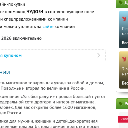
Д
лайн-покупки
ите промокод
ЧУДО54
в соответствующем поле
ими спецпредложениями компании
и можно уточнить на
сайте
компании
Пе
маг
а 2026 включительно
Бе
ся купоном
3 п
НИИ
маг
ть магазинов товаров для ухода за собой и домом,
Бе
Поволжье и вторая по величине в России.
компания «Улыбка радуги» прошла большой путь от
едеральной сети дрогери и интернет-магазина.
Р
ловек. Для вас открыты более 1600 магазинов,
ах России.
-10
тика для мужчин, женщин и детей, декоративная
твенные товары, бытовая химия, колготки, носки,