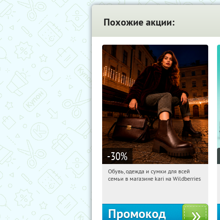
Похожие акции:
-30
%
Обувь, одежда и сумки для всей
11:21:33
Получили:
31
семьи в магазине kari на Wildberries
Россия
Промокод