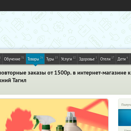
1
31
26
13
12
1
17
6
Обучение
Товары
Туры
Услуги
Здоровье
Отели
Дети
овторные заказы от 1500р. в интернет-магазине к
жний Тагил
Получ
Цена