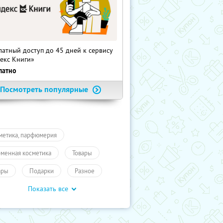
латный доступ до 45 дней к сервису
екс Книги»
латно
Посмотреть популярные
метика, парфюмерия
менная косметика
Товары
ары
Подарки
Разное
Показать все
мокоды
Для дома и дачи
учиКупон