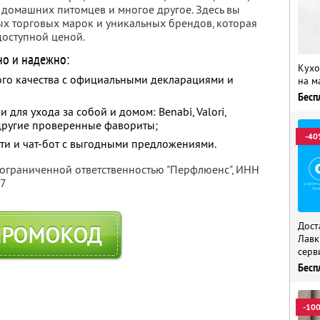
я домашних питомцев и многое другое. Здесь вы
х торговых марок и уникальных брендов, которая
доступной ценой.
но и надежно:
Кухо
го качества с официальными декларациями и
на м
Бесп
для ухода за собой и домом: Benabi, Valori,
и другие проверенные фавориты;
-40
ти и чат-бот с выгодными предложениями.
 ограниченной ответственностью "Перфлюенс",
ИНН
57
Дост
ПРОМОКОД
Лавк
серв
Бесп
-10