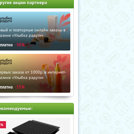
ругие акции партнера
рвый и повторные онлайн-заказы в
азине «Улыбка радуги»
сплатно
-30%
ервых заказа от 1000р. в интернет-
азине «Улыбка радуги»
сплатно
-35%
екомендуемые:
0%