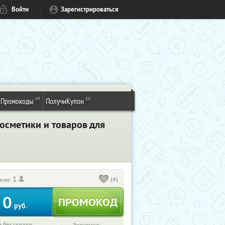
Войти
Зарегистрироваться
49
84
Промокоды
ПолучиКупон
осметики и товаров для
1
(4)
или:
0
руб.
 без скидки: