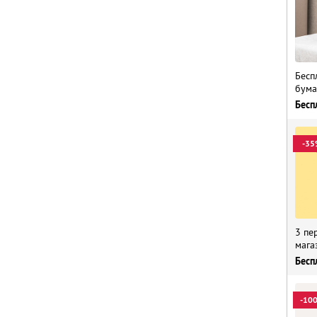
Бесп
бума
Бесп
-35
3 пе
мага
Бесп
-10