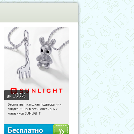
100
%
до
Бесплатная изящная подвеска или
11:21:33
Получили:
73
скидка 500р. в сети ювелирных
Россия
магазинов SUNLIGHT
Бесплатно