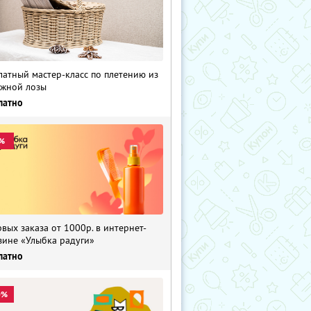
латный мастер-класс по плетению из
жной лозы
латно
%
рвых заказа от 1000р. в интернет-
зине «Улыбка радуги»
латно
0%