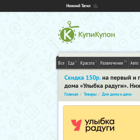
Нижний Тагил
6
1
24
Все
Еда
Красота
Развлечения
Авто
Скидка 150р.
на первый и п
дома «Улыбка радуги». Ни
Главная
Товары
Для дома и дачи