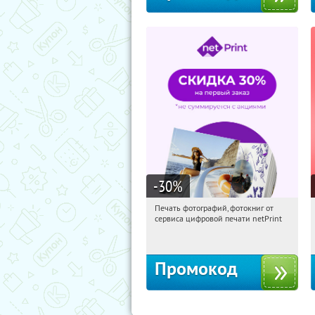
-30
%
Печать фотографий, фотокниг от
11:21:33
Получили:
4
сервиса цифровой печати netPrint
Россия
Промокод